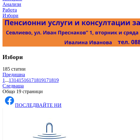
Анализи
Работа
Избори
Избори
185 статии
Предишна
1
...
13
14
15
16
17
18
19
17
18
19
Следваща
Общо 19 страници
ПОСЛЕДВАЙТЕ НИ