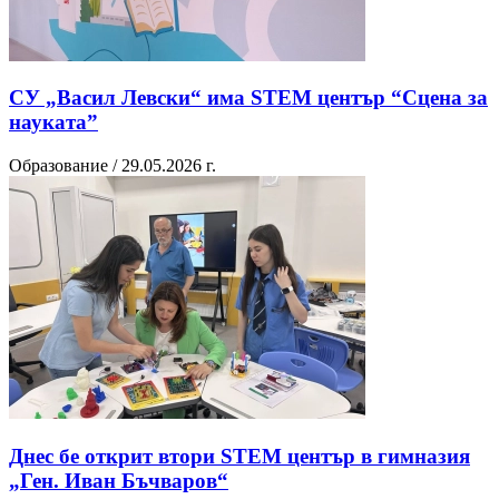
СУ „Васил Левски“ има STEM център “Сцена за
науката”
Образование / 29.05.2026 г.
Днес бе открит втори STEM център в гимназия
„Ген. Иван Бъчваров“