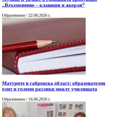
„Вдъхновение – клавиши и акорди”
Образование / 22.06.2026 г.
Матурите в габровска област: образователен
елит и големи разлики между училищата
Образование / 16.06.2026 г.