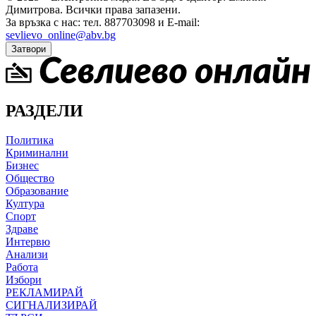
Димитрова.
Всички права запазени.
За връзка с нас: тел. 887703098 и E-mail:
sevlievo_online@abv.bg
Затвори
РАЗДЕЛИ
Политика
Криминални
Бизнес
Общество
Образование
Култура
Спорт
Здраве
Интервю
Анализи
Работа
Избори
РЕКЛАМИРАЙ
СИГНАЛИЗИРАЙ