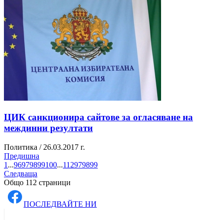
ЦИК санкционира сайтове за огласяване на
междинни резултати
Политика / 26.03.2017 г.
Предишна
1
...
96
97
98
99
100
...
112
97
98
99
Следваща
Общо 112 страници
ПОСЛЕДВАЙТЕ НИ