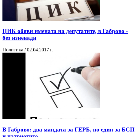
ЦИК обяви имената на депутатите, в Габрово -
без изненади
Политика / 02.04.2017 г.
В Габрово: два мандата за ГЕРБ, по един за БСП
и патриотите