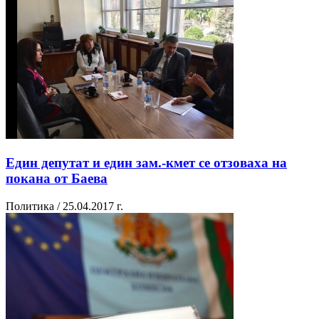
Един депутат и един зам.-кмет се отзоваха на
покана от Баева
Политика / 25.04.2017 г.