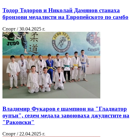
Тодор Тодоров и Николай Дамянов станаха
бронзови медалисти на Европейското по самбо
Спорт / 30.04.2025 г.
Владимир Фукаров е шампион на "Гладиатор
оупън", седем медала завоюваха джудистите на
"Раковски"
Спорт / 22.04.2025 г.