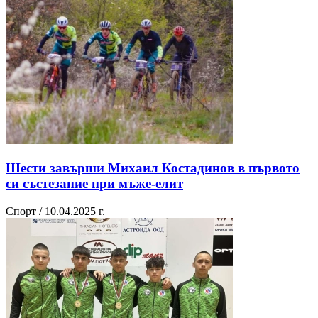
Шести завърши Михаил Костадинов в първото
си състезание при мъже-елит
Спорт / 10.04.2025 г.