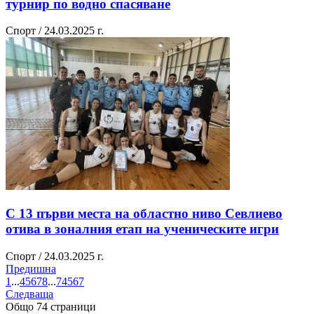
турнир по водно спасяване
Спорт / 24.03.2025 г.
С 13 първи места на областно ниво Севлиево
отива в зоналния етап на ученическите игри
Спорт / 24.03.2025 г.
Предишна
1
...
4
5
6
7
8
...
74
5
6
7
Следваща
Общо 74 страници