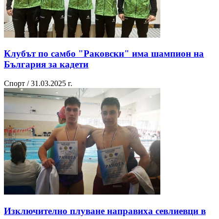
Клубът по самбо "Раковски" има шампион на
България за кадети
Спорт / 31.03.2025 г.
Изключително плуване направиха севлиевци в