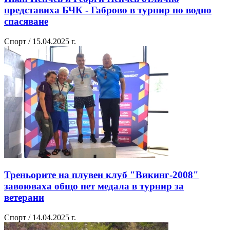
представиха БЧК - Габрово в турнир по водно
спасяване
Спорт / 15.04.2025 г.
Треньорите на плувен клуб "Викинг-2008"
завоюваха общо пет медала в турнир за
ветерани
Спорт / 14.04.2025 г.