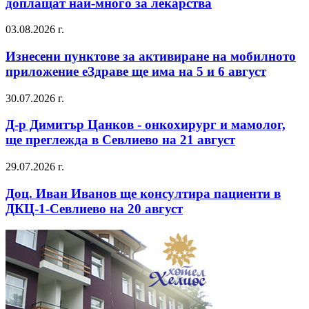
доплащат най-много за лекарства
03.08.2026 г.
Изнесени пунктове за активиране на мобилното
приложение еЗдраве ще има на 5 и 6 август
30.07.2026 г.
Д-р Димитър Цанков - онкохирург и мамолог,
ще преглежда в Севлиево на 21 август
29.07.2026 г.
Доц. Иван Иванов ще консултира пациенти в
ДКЦ-1-Севлиево на 20 август