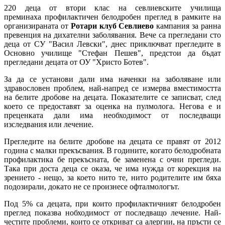
220 деца от втори клас на севлиевските училища
преминаха профилактичен белодробен преглед в рамките на
организираната от
Ротари клуб Севлиево
кампания за ранна
превенция на дихателни заболявания. Вече са прегледани сто
деца от СУ "Васил Левски", днес приключват прегледите в
Основно училище "Стефан Пешев", предстои да бъдат
прегледани децата от ОУ "Христо Ботев".
За да се установи дали има наченки на заболяване или
здравословен проблем, най-напред се измерва вместимостта
на белите дробове на децата. Показателите се записват, след
което се предоставят за оценка на пулмолога. Негова е и
преценката дали има необходимост от последващи
изследвания или лечение.
Прегледите на белите дробове на децата се правят от 2012
година с малки прекъсвания. В годините, когато белодробната
профилактика бе прекъсната, бе заменена с очни прегледи.
Така при доста деца се оказа, че има нужда от корекция на
зрението - нещо, за което нито те, нито родителите им бяха
подозирали, докато не се произнесе офталмологът.
Под 5% са децата, при които профилактичният белодробен
преглед показва нобходимост от последващо лечение. Най-
честите проблеми, които се откриват са алергии, на пръсти се