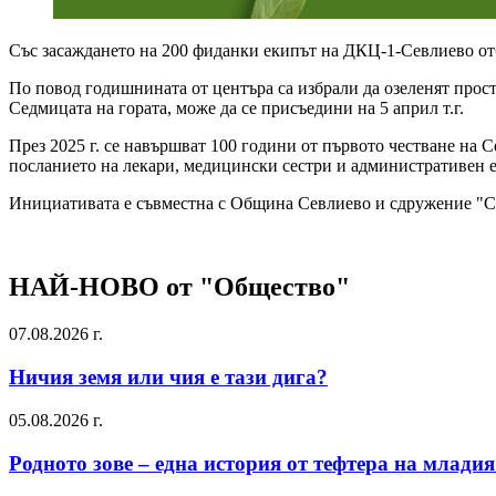
Със засаждането на 200 фиданки екипът на ДКЦ-1-Севлиево от
По повод годишнината от центъра са избрали да озеленят прост
Седмицата на гората, може да се присъедини на 5 април т.г.
През 2025 г. се навършват 100 години от първото честване на С
посланието на лекари, медицински сестри и административен ек
Инициативата е съвместна с Община Севлиево и сдружение "Се
НАЙ-НОВО от "Общество"
07.08.2026 г.
Ничия земя или чия е тази дига?
05.08.2026 г.
Родното зове – една история от тефтера на млади