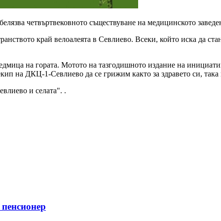
белязва четвъртвековното съществуване на медицинското заведе
ранството край велоалеята в Севлиево. Всеки, който иска да ст
едмица на гората. Мотото на тазгодишното издание на инициатива
ип на ДКЦ-1-Севлиево да се грижим както за здравето си, така 
влиево и селата". .
я пенсионер