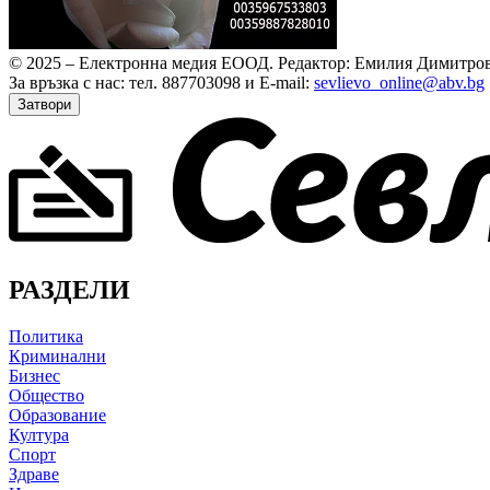
© 2025 – Електронна медия ЕООД.
Редактор: Емилия Димитров
За връзка с нас: тел. 887703098 и E-mail:
sevlievo_online@abv.bg
Затвори
РАЗДЕЛИ
Политика
Криминални
Бизнес
Общество
Образование
Култура
Спорт
Здраве