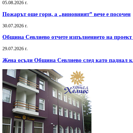
05.08.2026 г.
Пожарът още гори, а „виновният” вече е посочен
30.07.2026 г.
Община Севлиево отчете изпълнението на проект
29.07.2026 г.
Жена осъди Община Севлиево след като паднал к