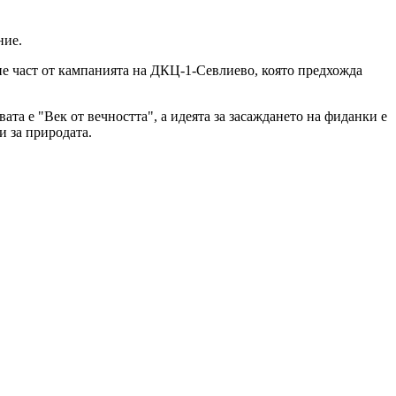
ние.
ане част от кампанията на ДКЦ-1-Севлиево, която предхожда
та е "Век от вечността", а идеята за засаждането на фиданки е
и за природата.