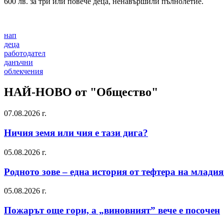
600 лв. за три или повече деца, ненавършили пълнолетие.
нап
деца
работодател
данъчни
облекчения
НАЙ-НОВО от "Общество"
07.08.2026 г.
Ничия земя или чия е тази дига?
05.08.2026 г.
Родното зове – една история от тефтера на млади
05.08.2026 г.
Пожарът още гори, а „виновният” вече е посочен