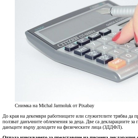
Снимка на Michal Jarmoluk от Pixabay
До края на декември работниците или служителите трябва да п
ползват данъчните облекчения за деца. Две са декларациите за п
данъците върху доходите на физическите лица (ЗДДФЛ).
Отпада изискването за представяне на писмена декларация 