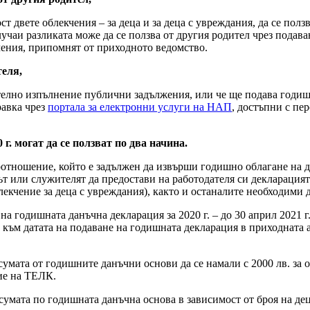
 двете облекчения – за деца и за деца с увреждания, да се ползв
случаи разликата може да се ползва от другия родител чрез пода
чения, припомнят от приходното ведомство.
теля,
телно изпълнение публични задължения, или че ще подава годиш
равка чрез
портала за електронни услуги на НАП
, достъпни с пе
г. могат да се ползват по два начина.
оотношение, който е задължен да извърши годишно облагане на д
ът или служителят да предостави на работодателя си декларацията
блекчение за деца с увреждания), както и останалите необходими 
 на годишната данъчна декларация за 2020 г. – до 30 април 2021 
мо към датата на подаване на годишната декларация в приходнат
мата от годишните данъчни основи да се намали с 2000 лв. за отг
ие на ТЕЛК.
ата по годишната данъчна основа в зависимост от броя на децата: 