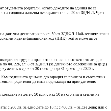
ат от двамата родители, когато доходите на единия не са
ване на годишна данъчна декларация по чл. 50 от ЗДДФЛ. Чрез
на данъчна декларация по чл. 50 от ЗДДФЛ. Най-лесният начин
рсонален идентификационен код (ПИК), който може да се
оходите от трудови правоотношения на съответното лице, в
 по чл. 22в, ал. 8 от ЗДДФЛ (за данъчното облекчение за деца)
документи, в срок от 30 ноември до 31 декември 2020 г.
г. Към годишната данъчна декларация се прилага и съответния
а агенция, родителят да няма подлежащи на принудително
леждане на дете с 50 или с над 50 на сто вид и степен на
с 200 лв. за едно дете до 18 г.; с 400 лв. – за две деца; или с