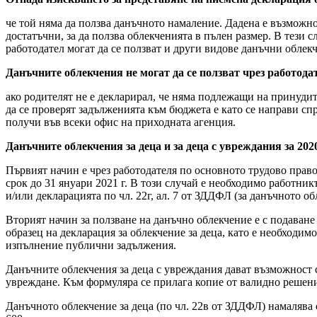
че той няма да ползва данъчното намаление. Дадена е възможност
достатъчни, за да ползва облекченията в пълен размер. В тези 
работодател могат да се ползват и други видове данъчни облек
Данъчните облекчения не могат да се ползват чрез работода
ако родителят не е декларирал, че няма подлежащи на принуди
да се проверят задълженията към бюджета е като се направи сп
получи във всеки офис на приходната агенция.
Данъчните облекчения за деца и за деца с увреждания за 2020 
Първият начин е чрез работодателя по основното трудово прав
срок до 31 януари 2021 г. В този случай е необходимо работник
и/или декларацията по чл. 22г, ал. 7 от ЗДДФЛ (за данъчното о
Вторият начин за ползване на данъчно облекчение е с подаване
образец на декларация за облекчение за деца, като е необходи
изпълнение публични задължения.
Данъчните облекчения за деца с увреждания дават възможност су
увреждане. Към формуляра се прилага копие от валидно решен
Данъчното облекчение за деца (по чл. 22в от ЗДДФЛ) намалява сум