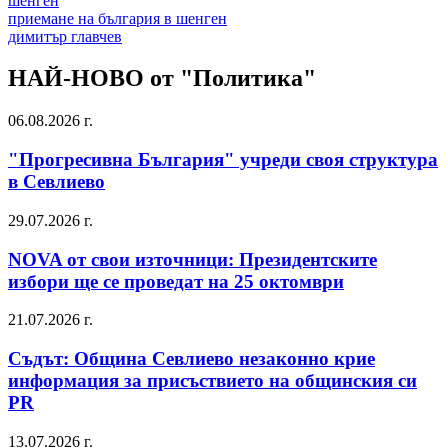
шенген
приемане на българия в шенген
димитър главчев
НАЙ-НОВО от "Политика"
06.08.2026 г.
"Прогресивна България" учреди своя структура
в Севлиево
29.07.2026 г.
NOVA от свои източници: Президентските
избори ще се проведат на 25 октомври
21.07.2026 г.
Съдът: Община Севлиево незаконно крие
информация за присъствието на общинския си
PR
13.07.2026 г.