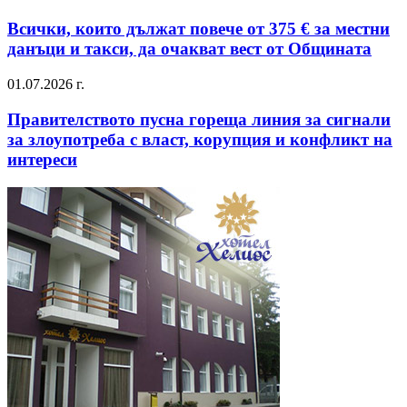
Всички, които дължат повече от 375 € за местни
данъци и такси, да очакват вест от Общината
01.07.2026 г.
Правителството пусна гореща линия за сигнали
за злоупотреба с власт, корупция и конфликт на
интереси