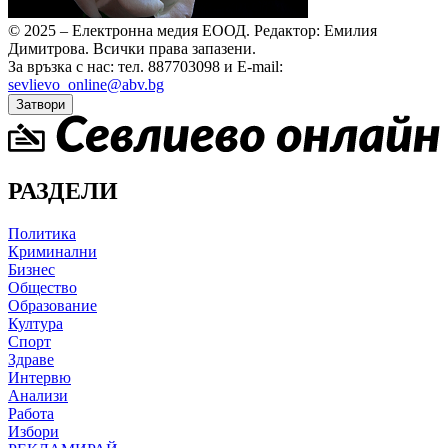
© 2025 – Електронна медия ЕООД.
Редактор: Емилия
Димитрова.
Всички права запазени.
За връзка с нас: тел. 887703098 и E-mail:
sevlievo_online@abv.bg
Затвори
РАЗДЕЛИ
Политика
Криминални
Бизнес
Общество
Образование
Култура
Спорт
Здраве
Интервю
Анализи
Работа
Избори