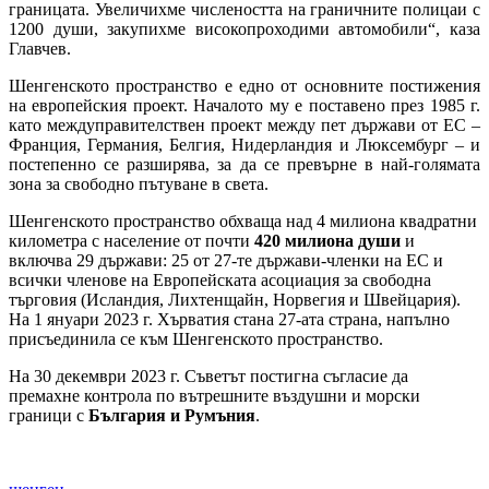
границата. Увеличихме числеността на граничните полицаи с
1200 души, закупихме високопроходими автомобили“, каза
Главчев.
Шенгенското пространство е едно от основните постижения
на европейския проект. Началото му е поставено през 1985 г.
като междуправителствен проект между пет държави от ЕС –
Франция, Германия, Белгия, Нидерландия и Люксембург – и
постепенно се разширява, за да се превърне в най-голямата
зона за свободно пътуване в света.
Шенгенското пространство обхваща над 4 милиона квадратни
километра с население от почти
420 милиона души
и
включва 29 държави: 25 от 27-те държави-членки на ЕС и
всички членове на Европейската асоциация за свободна
търговия (Исландия, Лихтенщайн, Норвегия и Швейцария).
На 1 януари 2023 г. Хърватия стана 27-ата страна, напълно
присъединила се към Шенгенското пространство. ​
На 30 декември 2023 г. Съветът постигна съгласие да
премахне контрола по вътрешните въздушни и морски
граници с
България и Румъния
.