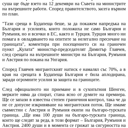
суша ще бъде взето на 12 декември на Съвета на министрите
на вътрешните работи. Според правителството, засега вървим
по план.
"Тази среща в Будапеща беше, за да покажем напредъка на
България и усилията, които положиха не само България и
Румъния, но и всички в ЕС, както и Турция. Турция много ни
помага в овладяването на опитите за нелегално пресичане на
границата", коментира при посещението си на граничен
пункт „Кулата“ министър-председателят Димитър Главчев,
след срещата на вътрешните министри на България, Румъния
и Австрия по покана на Унгария.
Според Главчев мигрантският натиск е намалял със 70%, а в
края на срещата в Будапеща България е била аплодирана,
заради огромните усилия за защита на границите.
След официалното ни приемане и в сухопътния Шенген,
мерките няма да спират, стана ясно от думите на премиера.
Ще се запази в известна степен граничния контрол, така че да
не се допусне изкривяване на мигрантския поток. Ще имаме
съвместни с Австрия и Румъния екипи на българо-турската
граница. „Ще има 100 души на българо-турската граница,
които ще следят за реда, в този формат – България, Румъния и
Австрия. 2400 души и в момента се грижат за сигурността на