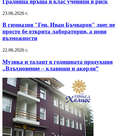
Градница връща в клас ученици в риск
23.06.2026 г.
В гимназия "Ген. Иван Бъчваров" днес не
просто бе открита лаборатория, а нови
възможности
22.06.2026 г.
Музика и талант в годишната продукция
„Вдъхновение – клавиши и акорди”