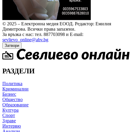
© 2025 – Електронна медия ЕООД.
Редактор: Емилия
Димитрова.
Всички права запазени.
За връзка с нас: тел. 887703098 и E-mail:
sevlievo_online@abv.bg
Затвори
РАЗДЕЛИ
Политика
Криминални
Бизнес
Общество
Образование
Култура
Спорт
Здраве
Интервю
Анализи