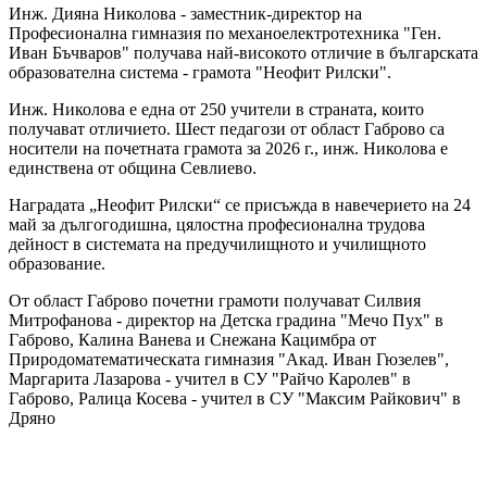
Инж. Дияна Николова - заместник-директор на
Професионална гимназия по механоелектротехника "Ген.
Иван Бъчваров" получава най-високото отличие в българската
образователна система - грамота "Неофит Рилски".
Инж. Николова е една от 250 учители в страната, които
получават отличието. Шест педагози от област Габрово са
носители на почетната грамота за 2026 г., инж. Николова е
единствена от община Севлиево.
Наградата „Неофит Рилски“ се присъжда в навечерието на 24
май за дългогодишна, цялостна професионална трудова
дейност в системата на предучилищното и училищното
образование.
От област Габрово почетни грамоти получават Силвия
Митрофанова - директор на Детска градина "Мечо Пух" в
Габрово, Калина Ванева и Снежана Кацимбра от
Природоматематическата гимназия "Акад. Иван Гюзелев",
Маргарита Лазарова - учител в СУ "Райчо Каролев" в
Габрово, Ралица Косева - учител в СУ "Максим Райкович" в
Дряно