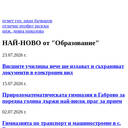
пгмет ген. иван бъчваров
отличие неофит рилски
инж. дияна николова
НАЙ-НОВО от "Образование"
23.07.2026 г.
Висшите училища вече ще издават и съхраняват
документи в електронен вид
15.07.2026 г.
Природоматематическата гимназия в Габрово за
поредна година държи най-висок праг за прием
02.07.2026 г.
Гимназията по транспорт и машиностроене в с.