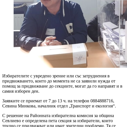
Избирателите с увредено зрение или със затруднения в
придвижването, които до момента не са заявили нужда от
помощ за придвижване до секциите, могат да го направят и в
самия изборен ден.
Заявките се приемат от 7 до 13 ч. на телефон 0884888716,
Севина Минкова, началник отдел „Транспорт и екология“.
С решение на Районната избирателна комисия за община
Севлиево е определена пета секция за избиратели, които
трудно се придвижват или имат зрителни проблеми. Тя се