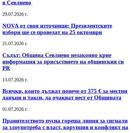
в Севлиево
29.07.2026 г.
NOVA от свои източници: Президентските
избори ще се проведат на 25 октомври
21.07.2026 г.
Съдът: Община Севлиево незаконно крие
информация за присъствието на общинския си
PR
13.07.2026 г.
Всички, които дължат повече от 375 € за местни
данъци и такси, да очакват вест от Общината
01.07.2026 г.
Правителството пусна гореща линия за сигнали
за злоупотреба с власт, корупция и конфликт на