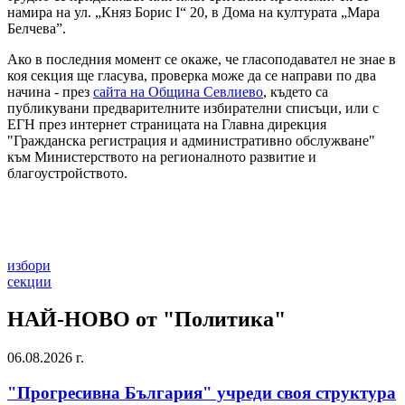
намира на ул. „Княз Борис I“ 20, в Дома на културата „Мара
Белчева”.
Ако в последния момент се окаже, че гласоподавател не знае в
коя секция ще гласува, проверка може да се направи по два
начина - през
сайта на Община Севлиево
, където са
публикувани предварителните избирателни списъци, или с
ЕГН през интернет страницата на Главна дирекция
"Гражданска регистрация и административно обслужване"
към Министерството на регионалното развитие и
благоустройството.
избори
секции
НАЙ-НОВО от "Политика"
06.08.2026 г.
"Прогресивна България" учреди своя структура