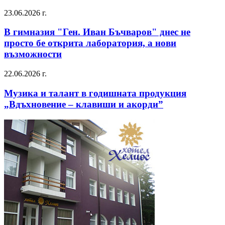
23.06.2026 г.
В гимназия "Ген. Иван Бъчваров" днес не
просто бе открита лаборатория, а нови
възможности
22.06.2026 г.
Музика и талант в годишната продукция
„Вдъхновение – клавиши и акорди”