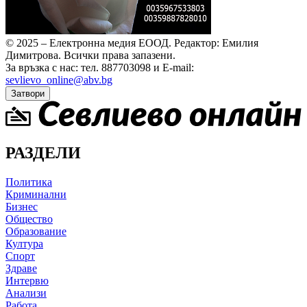
© 2025 – Електронна медия ЕООД.
Редактор: Емилия
Димитрова.
Всички права запазени.
За връзка с нас: тел. 887703098 и E-mail:
sevlievo_online@abv.bg
Затвори
РАЗДЕЛИ
Политика
Криминални
Бизнес
Общество
Образование
Култура
Спорт
Здраве
Интервю
Анализи
Работа