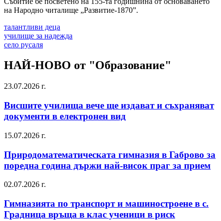
Събитие бе посветено на 155-та годишнина от основаването
на Народно читалище „Развитие-1870”.
талантливи деца
училище за надежда
село русаля
НАЙ-НОВО от "Образование"
23.07.2026 г.
Висшите училища вече ще издават и съхраняват
документи в електронен вид
15.07.2026 г.
Природоматематическата гимназия в Габрово за
поредна година държи най-висок праг за прием
02.07.2026 г.
Гимназията по транспорт и машиностроене в с.
Градница връща в клас ученици в риск