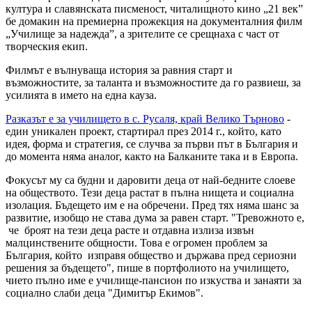
култура и славянската писменост, читалищното кино „21 век”
бе домакин на премиерна прожекция на документалния филм
„Училище за надежда”, а зрителите се срещнаха с част от
творческия екип.
Филмът е вълнуваща история за равния старт и
възможностите, за таланта и възможностите да го развиеш, за
усилията в името на една кауза.
Разказът е за училището в с. Русаля, край Велико Търново
-
един уникален проект, стартирал през 2014 г., който, като
идея, форма и стратегия, се случва за първи път в България и
до момента няма аналог, както на Балканите така и в Европа.
Фокусът му са будни и даровити деца от най-бедните слоеве
на обществото. Тези деца растат в пълна нищета и социална
изолация. Бъдещето им е на обречени. Пред тях няма шанс за
развитие, изобщо не става дума за равен старт. "Тревожното е,
че броят на тези деца расте и отдавна излиза извън
малцинствените общности. Това е огромен проблем за
България, който изправя общество и държава пред сериозни
решения за бъдещето", пише в портфолиото на училището,
чието пълно име е училище-пансион по изкуства и занаяти за
социално слаби деца "Димитър Екимов".