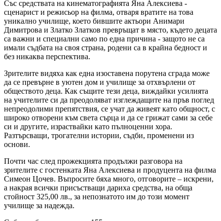
Със средствата на кинематографията Яна Алексиева -
сценарист и режисьор на филма, отваря вратите на това
уникално училище, което бившите актьори Анимари
Димитрова и Златко Златков превръщат в място, където децата
са важни и специални само по една причина - защото не са
имали съдбата на своя страна, родени са в крайна бедност и
без никаква перспектива.
Зрителите видяха как една изоставена порутена сграда може
да се превърне в уютен дом и училище за отхвърлени от
обществото деца. Как същите тези деца, виждайки усилията
на учителите си да преодоляват изглеждащите на пръв поглед
непреодолими препятствия, се учат да живеят като общност, с
широко отворени към света сърца и да се грижат сами за себе
си и другите, израствайки като пълноценни хора.
Разтърсващи, трогателни истории, съдби, променени из
основи.
Почти час след прожекцията продължи разговора на
зрителите с гостенката Яна Алексиева и продуцента на филма
Симеон Цочев. Въпросите бяха много, отговорите – искрени,
а накрая всички присъстващи дариха средства, на обща
стойност 325,00 лв., за непознатото им до този момент
училище за надежда.