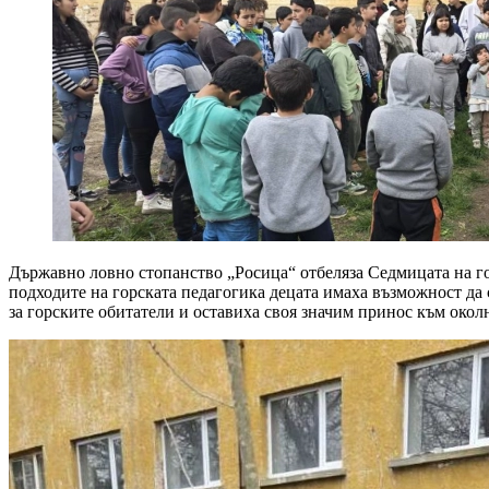
Държавно ловно стопанство „Росица“ отбеляза Седмицата на го
подходите на горската педагогика децата имаха възможност да с
за горските обитатели и оставиха своя значим принос към околн