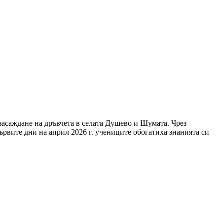
асаждане на дръвчета в селата Душево и Шумата. Чрез
ървите дни на април 2026 г. учениците обогатиха знанията си