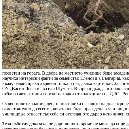
посветен на гората. В двора на местното училище беше засаде
научиха интересни факти за семейство Еленови в България, как
въже, балансираха дървена топка и създаваха картички. За спо
ОУ „Васил Левски“ в село Шумата. Въпреки дъжда, второкласниц
отблизо автентични горски находки от колекцията на ДЛС „Росиц
Освен новите знания, децата поставиха началото на дългосроче
самостоятелно до есента, когато ще бъде пресадена в училищн
училище да отнесат със себе си отгледаното дърво като личен с
Тези събития доказаха, че дори лошото време не може да спре 
научиха повече за баланса в природата, но и изпитаха истинска 