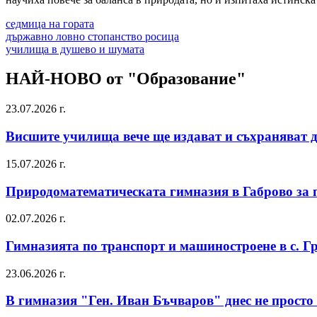
седмица на гората
държавно ловно стопанство росица
училища в душево и шумата
НАЙ-НОВО от "Образование"
23.07.2026 г.
Висшите училища вече ще издават и съхраняват д
15.07.2026 г.
Природоматематическата гимназия в Габрово за 
02.07.2026 г.
Гимназията по транспорт и машиностроене в с. Г
23.06.2026 г.
В гимназия "Ген. Иван Бъчваров" днес не просто