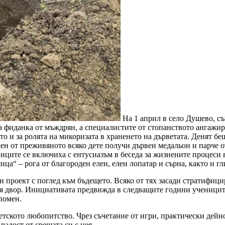
На 1 април в село Душево, съ
на фиданка от мъждрян, а специалистите от стопанството ангажи
то и за ролята на микоризата в храненето на дърветата. Денят б
мен от преживяното всяко дете получи дървен медальон и парче 
ите се включиха с ентусиазъм в беседа за жизнените процеси в 
а“ – рога от благороден елен, елен лопатар и сърна, както и гл
н проект с поглед към бъдещето. Всяко от тях засади стратифицир
ия двор. Инициативата предвижда в следващите години учениците
помен.
детското любопитство. Чрез съчетание от игри, практически дейно
радост от срещата си с нея.