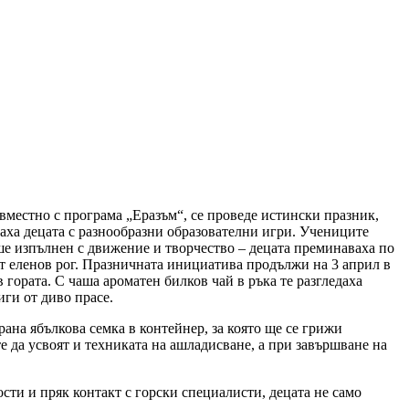
вместно с програма „Еразъм“, се проведе истински празник,
раха децата с разнообразни образователни игри. Учениците
еше изпълнен с движение и творчество – децата преминаваха по
от еленов рог. Празничната инициатива продължи на 3 април в
гората. С чаша ароматен билков чай в ръка те разгледаха
иги от диво прасе.
ана ябълкова семка в контейнер, за която ще се грижи
 да усвоят и техниката на ашладисване, а при завършване на
сти и пряк контакт с горски специалисти, децата не само