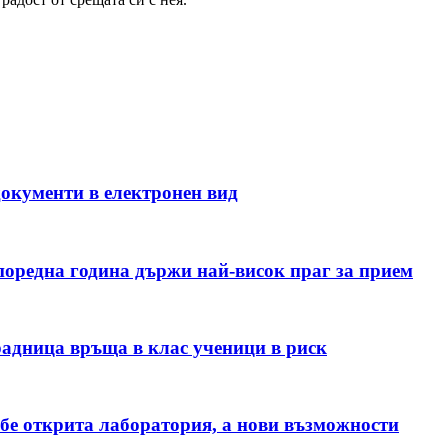
окументи в електронен вид
поредна година държи най-висок праг за прием
радница връща в клас ученици в риск
 бе открита лаборатория, а нови възможности