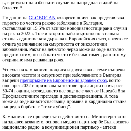
г., в резултат на избегнати случаи на напреднал стадий на
болестта*.
По данни на
GLOBOCAN
колоректалният рак представлява
първото по честота раково заболяване в България,
съставлявайки 15,5% от всички новодиагностицирани случаи
на рак за 2022 г. То е и второто най-смъртоносно в нашата
страна - единствената държава в Европейския съюз, в която се
отчита увеличаване на смъртността от онкологични
заболявания. Ракът на дебелото черво може да бъде напълно
предотвратим, но тъй като често е безсимптомен, ранното му
откриване има решаваща роля.
Успехът на кампанията повдига и друга важна тема: въпреки
високата честота и смъртност при заболяването в България,
въпреки
препоръките на Европейския здравен съюз
, който
още през 2022 г. призовава за тестове при лицата на възраст
50-74 години, изследването все още не е част от Наредба 8 за
Профилактичните прегледи и диспансеризацията. А това
може да бъде животоспасяваща промяна и кардинална стъпка
напред в борбата с “тихия убиец”.
Кампанията се проведе със съдействието на Министерството
на здравеопазването, основен медиен партньор бе Българското
национално радио, а комуникационен партньор - аптеки