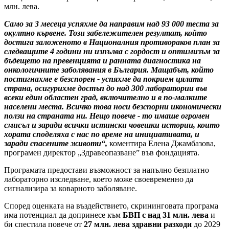
млн. лева.
Само за 3 месеца успяхме да направим над 93 000 теста за
окултно кървене. Този забележителен резултат, който
достига заложеното в Националния противораков план за
следващите 4 години ни изпълва с гордост и оптимизъм за
бъдещето на превенцията и ранната диагностика на
онкологичните заболявания в България. Мащабът, който
постигнахме е безспорен - успяхме да покрием цялата
страна, осигурихме достъп до над 300 лаборатории във
всеки един областен град, включително и в по-малките
населени места. Всичко това носи безспорни икономически
ползи на страната ни. Нещо повече - то имаше огромен
смисъл и заради всички истински човешки истории, които
хората споделяха с нас по време на инициативата, и
заради спасените животи“,
коментира Елена Джамбазова,
програмен директор „Здравеопазване” във фондацията.
Програмата предостави възможност за напълно безплатно
лабораторно изследване, което може своевременно да
сигнализира за коварното заболяване.
Според оценката на въздействието, скрининговата програма
има потенциал да допринесе към
БВП с над 31 млн. лева
и
би спестила повече от
27 млн. лева здравни разходи
до 2029