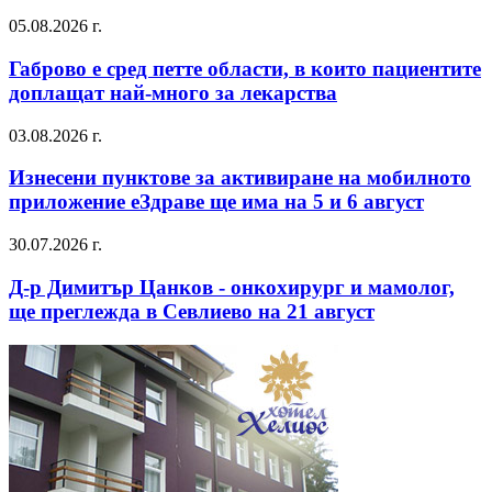
05.08.2026 г.
Габрово е сред петте области, в които пациентите
доплащат най-много за лекарства
03.08.2026 г.
Изнесени пунктове за активиране на мобилното
приложение еЗдраве ще има на 5 и 6 август
30.07.2026 г.
Д-р Димитър Цанков - онкохирург и мамолог,
ще преглежда в Севлиево на 21 август