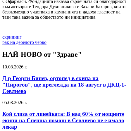
СОфармаси. Фондацията изказва сърдечната си благодарност
към актьорите Теодора Духовникова и Захари Бахаров, които
безвъзмездно участваха в кампанията и дадоха гласност на
тази така важна за обществото ни инициатива.
скрининг
рак на дебелото черво
НАЙ-НОВО от "Здраве"
10.08.2026 г.
Д-р Георги Бинев, ортопед в екипа на
"Пирогов", ще преглежда на 18 август в ДКЦ-1-
Севлиево
05.08.2026 г.
Кой слиза от линейката: В над 60% от нощните
екипи на Спешна помощ в Севлиево не е имало
лекар