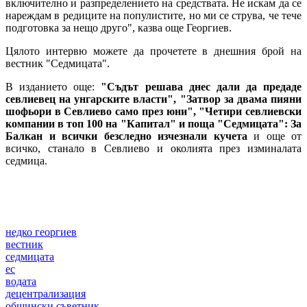
включително и разпределението на средствата. Не искам да се
нареждам в редиците на популистите, но ми се струва, че тече
подготовка за нещо друго", казва още Георгиев.
Цялото интервю можете да прочетете в днешния брой на
вестник "Седмицата".
В изданието още:
"Съдът решава днес дали да предаде
севлиевец на унгарските власти", "Затвор за двама пияни
шофьори в Севлиево само през юни", "Четири севлиевски
компании в топ 100 на "Капитал" и поща "Седмицата": За
Балкан и всички безследно изчезнали кучета
и още от
всичко, станало в Севлиево и околията през изминалата
седмица.
недко георгиев
вестник
седмицата
ес
водата
децентрализация
общински съветник