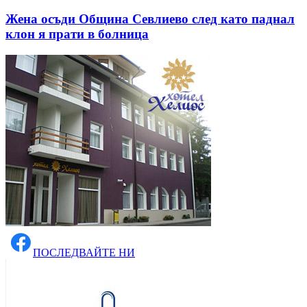
Жена осъди Община Севлиево след като паднал
клон я прати в болница
ПОСЛЕДВАЙТЕ НИ