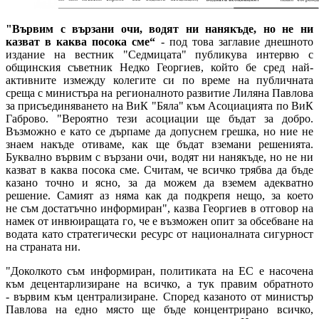
"Вървим с вързани очи, водят ни нанякъде, но не ни
казват в каква посока сме“
- под това заглавие днешното
издание на вестник "Седмицата" публикува интервю с
общинския съветник Недко Георгиев, който бе сред най-
активните измежду колегите си по време на публичната
среща с министъра на регионалното развитие Лиляна Павлова
за присъединяването на ВиК "Бяла" към Асоциацията по ВиК
Габрово. "Вероятно тези асоциации ще бъдат за добро.
Възможно е като се дърпаме да допуснем грешка, но ние не
знаем накъде отиваме, как ще бъдат вземани решенията.
Буквално вървим с вързани очи, водят ни нанякъде, но не ни
казват в каква посока сме. Считам, че всичко трябва да бъде
казано точно и ясно, за да можем да вземем адекватно
решение. Самият аз няма как да подкрепя нещо, за което
не съм достатъчно информиран", казва Георгиев в отговор на
намек от инвюиращата го, че е възможен опит за обсебване на
водата като стратегически ресурс от националната сигурност
на страната ни.
"Доколкото съм информиран, политиката на ЕС е насочена
към децентарлизиране на всичко, а тук правим обратното
- вървим към централизиране. Според казаното от министър
Павлова на едно място ще бъде концентрирано всичко,