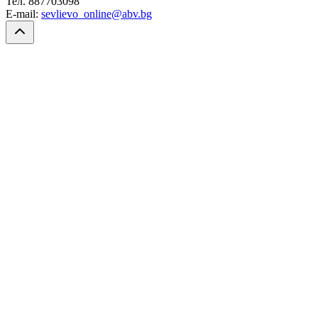
Тел. 887703098
E-mail:
sevlievo_online@abv.bg