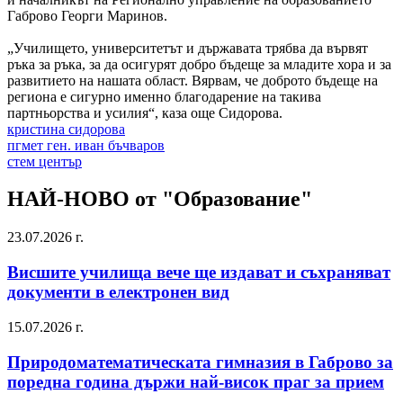
Габрово Георги Маринов.
„Училището, университетът и държавата трябва да вървят
ръка за ръка, за да осигурят добро бъдеще за младите хора и за
развитието на нашата област. Вярвам, че доброто бъдеще на
региона е сигурно именно благодарение на такива
партньорства и усилия“, каза още Сидорова.
кристина сидорова
пгмет ген. иван бъчваров
стем център
НАЙ-НОВО от "Образование"
23.07.2026 г.
Висшите училища вече ще издават и съхраняват
документи в електронен вид
15.07.2026 г.
Природоматематическата гимназия в Габрово за
поредна година държи най-висок праг за прием