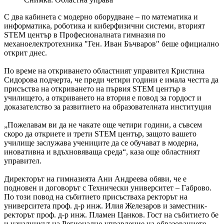
С два кабинета с модерно оборудване – по математика и
информатика, роботика и киберфизични системи, вторият
STEM център в Професионалната гимназия по
механоелектротехника "Ген. Иван Бъчваров" беше официално
открит днес.
По време на откриването областният управител Кристина
Сидорова подчерта, че преди четири години е имала честта да
присъства на откриването на първия STEM център в
училището, а откриването на втория е повод за гордост и
доказателство за развитието на образователната институция
„Пожелавам ви да не чакате още четири години, а съвсем
скоро да откриете и трети STEM център, защото вашето
училище заслужава учениците да се обучават в модерна,
иновативна и вдъхновяваща среда“, каза още областният
управител.
Директорът на гимназията Ани Андреева обяви, че е
подновен и договорът с Технически университет – Габрово.
По този повод на събитието присъстваха ректорът на
университета проф. д-р инж. Илия Железаров и заместник-
ректорът проф. д-р инж. Пламен Цанков. Гост на събитието бе
и началникът на Регионално управление на образованието