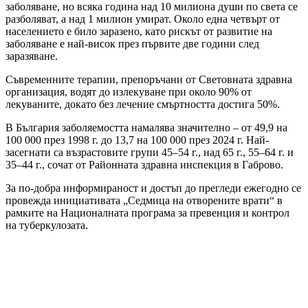
заболяване, но всяка година над 10 милиона души по света се
разболяват, а над 1 милион умират. Около една четвърт от
населението е било заразено, като рискът от развитие на
заболяване е най-висок през първите две години след
заразяване.
Съвременните терапии, препоръчани от Световната здравна
организация, водят до излекуване при около 90% от
лекуваните, докато без лечение смъртността достига 50%.
В България заболяемостта намалява значително – от 49,9 на
100 000 през 1998 г. до 13,7 на 100 000 през 2024 г. Най-
засегнати са възрастовите групи 45–54 г., над 65 г., 55–64 г. и
35–44 г., сочат от Районната здравна инспекция в Габрово.
За по-добра информираност и достъп до прегледи ежегодно се
провежда инициативата „Седмица на отворените врати“ в
рамките на Националната програма за превенция и контрол
на туберкулозата.