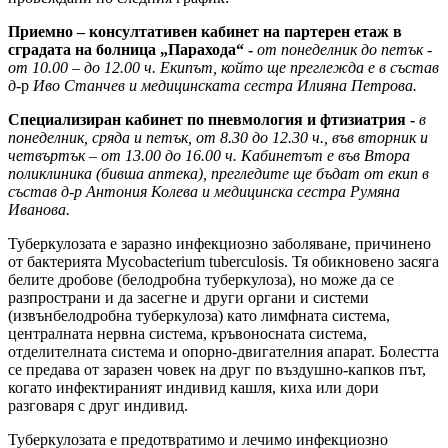
Приемно – консултативен кабинет на партерен етаж в
сградата на болница „Парахода“ -
от понеделник до петък -
от 10.00 – до 12.00 ч. Екипът, който ще преглежда е в състав
д
-р
Иво Станчев и медицинската сестра Илияна Петрова.
Специализиран кабинет по пневмология и фтизиатрия -
в
понеделник, сряда и петък, от 8.30 до 12.30 ч., във в
торник и
четвъртък – от 13.00 до 16.00 ч. Кабинетът е във Втора
поликлиника (бивша аптека), прегледите ще бъдат от екип в
състав д-р Антония Колева и медицинска сестра Румяна
Иванова.
Туберкулозата е заразно инфекциозно заболяване, причинено
от бактерията Mycobacterium tuberculosis. Тя обикновено засяга
белите дробове (белодробна туберкулоза), но може да се
разпространи и да засегне и други органи и системи
(извънбелодробна туберкулоза) като лимфната система,
централната нервна система, кръвоносната система,
отделителната система и опорно-двигателния апарат. Болестта
се предава от заразен човек на друг по въздушно-капков път,
когато инфектираният индивид кашля, киха или дори
разговаря с друг индивид.
Туберкулозата е предотвратимо и лечимо инфекциозно