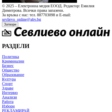
© 2025 – Електронна медия ЕООД.
Редактор: Емилия
Димитрова.
Всички права запазени.
За връзка с нас: тел. 887703098 и E-mail:
sevlievo_online@abv.bg
Затвори
РАЗДЕЛИ
Политика
Криминални
Бизнес
Общество
Образование
Култура
Спорт
Здраве
Интервю
Анализи
Работа
Избори
РЕКЛАМИРАЙ