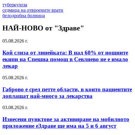
туберкулоза
седмица на отвроените врати
белодробна болница
НАЙ-НОВО от "Здраве"
05.08.2026 г.
Кой слиза от линейката: В над 60% от нощните
екипи на Спешна помощ в Севлиево не е имало
лекар
05.08.2026 г.
Габрово е сред петте области, в които пациентите
доплащат най-много за лекарства
03.08.2026 г.
Изнесени пунктове за активиране на мобилното
приложение еЗдраве ще има на 5 и 6 август