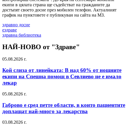
екипи в цялата страна ще съдействат на гражданите да
достъпят своето досие през мобилен телефон. Актуалният
график на пунктовете е публикуван на сайта на МЗ.
здравно досие
ездраве
здравна библиотека
НАЙ-НОВО от "Здраве"
05.08.2026 г.
Кой слиза от линейката: В над 60% от нощните
екипи на Спешна помощ в Севлиево не е имало
лекар
05.08.2026 г.
Габрово е сред петте области, в които пациентите
доплащат най-много за лекарства
03.08.2026 г.