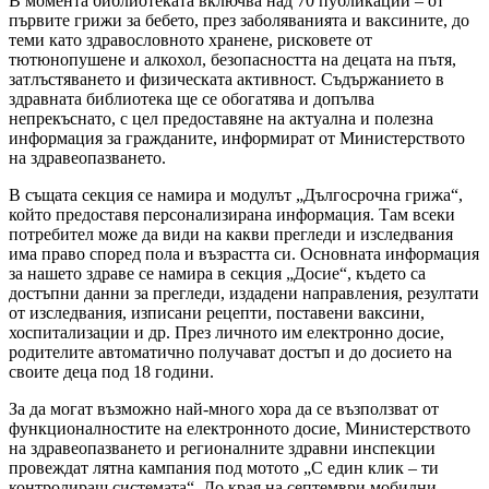
В момента библиотеката включва над 70 публикации – от
първите грижи за бебето, през заболяванията и ваксините, до
теми като здравословното хранене, рисковете от
тютюнопушене и алкохол, безопасността на децата на пътя,
затлъстяването и физическата активност. Съдържанието в
здравната библиотека ще се обогатява и допълва
непрекъснато, с цел предоставяне на актуална и полезна
информация за гражданите, информират от Министерството
на здравеопазването.
В същата секция се намира и модулът „Дългосрочна грижа“,
който предоставя персонализирана информация. Там всеки
потребител може да види на какви прегледи и изследвания
има право според пола и възрастта си. Основната информация
за нашето здраве се намира в секция „Досие“, където са
достъпни данни за прегледи, издадени направления, резултати
от изследвания, изписани рецепти, поставени ваксини,
хоспитализации и др. През личното им електронно досие,
родителите автоматично получават достъп и до досието на
своите деца под 18 години.
За да могат възможно най-много хора да се възползват от
функционалностите на електронното досие, Министерството
на здравеопазването и регионалните здравни инспекции
провеждат лятна кампания под мотото „С един клик – ти
контролираш системата“. До края на септември мобилни