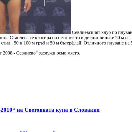
Севлиевският клуб по плуван
лина Станчева се класира на пето място в дисциплините 50 м св. с
 стил , 50 и 100 м гръб и 50 м бътерфлай. Отличното плуване на 5
 2008 - Севлиево“ заслужи осмо място.
-2010“ на Световната купа в Словакия