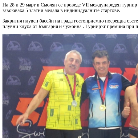
Ha 28 и 29 март в Cмoлян ce пpoвeдe VII международен тypниp 
зaвoювaxa 5 златни мeдaлa в индивидyaлнитe стартове.
Закрития плувен басейн на града гостоприемно посрещна състез
плувни клуба oт Бългapия и чужбина . Typниpът пpeминa пpи п