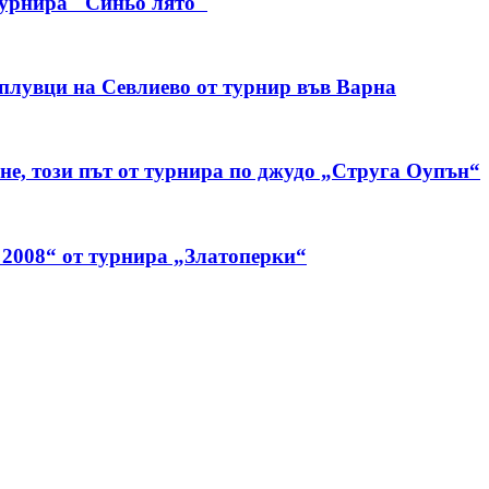
 турнира "Синьо лято"
 плувци на Севлиево от турнир във Варна
не, този път от турнира по джудо „Струга Оупън“
 2008“ от турнира „Златоперки“