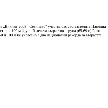
е „Викинг 2008 - Севлиево“ yчacтвa със състезателите Павлина
тил и 100 м бруст. В девета възрастова група (65-69 г.) Боян
0 и 100 м бе украсено с два национални рекорда за възрастта.