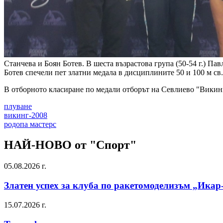
Станчева и Боян Ботев. В шеста възрастова група (50-54 г.) Пав
Ботев спечели пет златни медала в дисциплините 50 и 100 м св.
В отборното класиране по медали отборът на Севлиево "Викинг
плуване
викинг-2008
родопа мастерс
НАЙ-НОВО от "Спорт"
05.08.2026 г.
Златен успех за клуба по ракетомоделизъм „Икар
15.07.2026 г.