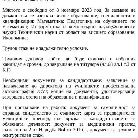
Мястото е свободно от 8 ноември 2023 год. З
а заемане на
длъжността се изисква
висше образование, с
пециалности и
квалификация: Математика
;
Педагогика на обучението по
математика
;
Информатика и компютърни науки
;
Физически
науки;
Технически науки-от област на висшето образование;
Икономика
;
Трудов стаж не е задължително условие.
Трудовия договор, който ще бъде сключен с избрания
кандидат е срочен, до завръщане на титуляра (чл.68 ал.1 т.3 от
КТ).
Необходими документи за кандидатстване:
заявление за
назначаване до директора на училището;
професионална
автобиография /CV/;
копие на документи, удостоверяващи
завършена степен на образование и квалификация;
При постъпване на работа: д
окумент за самоличност за
справка,
свидетелство за съдимост;
карта за предварителен
медицински преглед, във връзка с кандидатстването за
обявената длъжност;
документ за медицински преглед
съгласно чл.2 от Наредба №4 от 2016 г.,
документ за трудов и
осигурителен стаж.