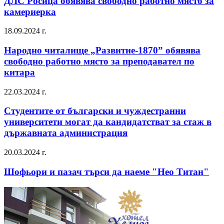
ДЛС Росица обявява свободно работно място за
камериерка
18.09.2024 г.
Народно читалище „Развитие-1870” обявява
свободно работно място за преподавател по
китара
22.03.2024 г.
Студентите от български и чуждестранни
университети могат да кандидатстват за стаж в
държавната администрация
20.03.2024 г.
Шофьори и пазач търси да наеме "Нео Титан"