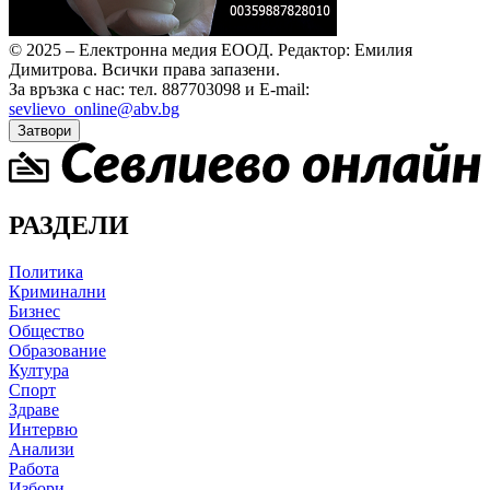
© 2025 – Електронна медия ЕООД.
Редактор: Емилия
Димитрова.
Всички права запазени.
За връзка с нас: тел. 887703098 и E-mail:
sevlievo_online@abv.bg
Затвори
РАЗДЕЛИ
Политика
Криминални
Бизнес
Общество
Образование
Култура
Спорт
Здраве
Интервю
Анализи
Работа
Избори