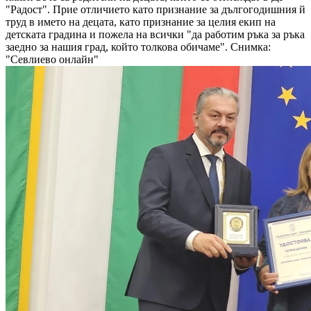
"Радост". Прие отличието като признание за дългогодишния й
труд в името на децата, като признание за целия екип на
детската градина и пожела на всички "да работим ръка за ръка
заедно за нашия град, който толкова обичаме".
Снимка:
"Севлиево онлайн"