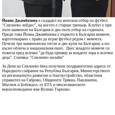
Йоана Джамбазова
е създадел на женския отбор по футбол
"Севлиево лейдис", на когото е старши треньор. Клубът е при
пъти шампион на България и два пъти отбор на годината.
Преди това Йоана Джамбазова е първото в България момиче,
картотекирано с право да играе футбол редом с момчета.
Печели три шампионски титли и две купи на България, а по-
късно облича и националния екип. Днес младото момиче си
пожела пред всички "да бъда пример за младите хора и всички
деца".
Снимка: "Севлиево онлайн"
За Деня на Севлиево бяха получени поздравителни адреси от
Народното събрание на Републка България, Министерството
на регионалното развитие и благоустройство, областния
управител на Габрово, Общините Трявна, Павликени,
Мъглиж и Бобовдол, от БТА и мюсюлманското
вероизповедание във Велико Търново.