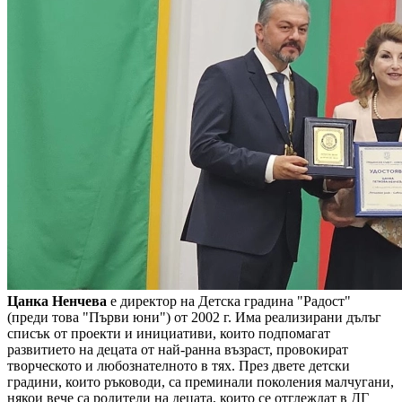
Цанка Ненчева
е директор на Детска градина "Радост"
(преди това "Първи юни") от 2002 г. Има реализирани дълъг
списък от проекти и инициативи, които подпомагат
развитието на децата от най-ранна възраст, провокират
творческото и любознателното в тях. През двете детски
градини, които ръководи, са преминали поколения малчугани,
някои вече са родители на децата, които се отглеждат в ДГ