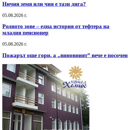
Ничия земя или чия е тази дига?
05.08.2026 г.
Родното зове – една история от тефтера на
младия пенсионер
05.08.2026 г.
Пожарът още гори, а „виновният” вече е посочен