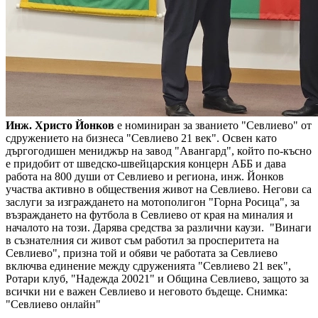
Инж. Христо Йонков
е номиниран за званието "Севлиево" от
сдружението на бизнеса "Севлиево 21 век". Освен като
дъргогодишен мениджър на завод "Авангард", който по-късно
е придобит от шведско-швейцарския концерн АББ и дава
работа на 800 души от Севлиево и региона, инж. Йонков
участва активно в обществения живот на Севлиево. Негови са
заслуги за изграждането на мотополигон "Горна Росица", за
възраждането на футбола в Севлиево от края на миналия и
началото на този. Дарява средства за различни каузи. "Винаги
в съзнателния си живот съм работил за просперитета на
Севлиево", призна той и обяви че работата за Севлиево
включва единение между сдруженията "Севлиево 21 век",
Ротари клуб, "Надежда 20021" и Община Севлиево, защото за
всички ни е важен Севлиево и неговото бъдеще.
Снимка:
"Севлиево онлайн"