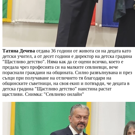
Татяна Дечева
отдава 36 години от живота си на децата като
детски учител, а от десет години е директор на детска градина
"Щастливо детство". Няма как да се оцени всичко, което е
предала чрез професията си на малките севлиевци, вече
пораснали граждани на общината. Силно развълнувана и през
сълци при получаване на отличието тя благодари на
общинските съветници, на своя екип и потвърди, че децата в
детска градина "Щастливо детство" наистина растат
щастливи.
Снимка: "Севлиево онлайн"