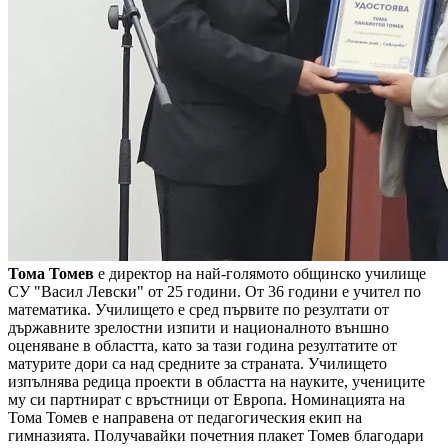
Тома Томев
е директор на най-голямото общинско училище
СУ "Васил Левски" от 25 години. От 36 години е учител по
математика. Училището е сред първите по резултати от
държавните зрелостни изпити и националното външно
оценяване в областта, като за тази година резултатите от
матурите дори са над средните за страната. Училището
изпълнява редица проекти в областта на науките, учениците
му си партнират с връстници от Европа. Номинацията на
Тома Томев е направена от педагогическия екип на
гимназията. Получавайки почетния плакет Томев благодари