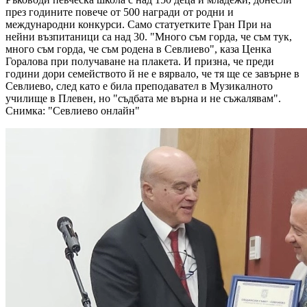
през годините повече от 500 награди от родни и
международни конкурси. Само статуетките Гран При на
нейни възпитаници са над 30. "Много съм горда, че съм тук,
много съм горда, че съм родена в Севлиево", каза Ценка
Горалова при получаване на плакета. И призна, че преди
години дори семейството й не е вярвало, че тя ще се завърне в
Севлиево, след като е била преподавател в Музикалното
училище в Плевен, но "съдбата ме върна и не съжалявам".
Снимка: "Севлиево онлайн"