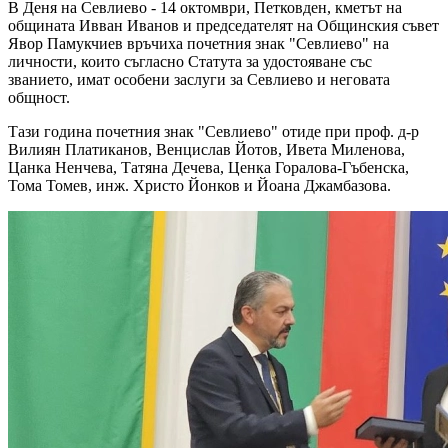
В Деня на Севлиево - 14 октомври, Петковден, кметът на
общината Ивван Иванов и председателят на Общинския съвет
Явор Памукчиев връчиха почетния знак "Севлиево" на
личности, които съгласно Статута за удостояване със
званието, имат особени заслуги за Севлиево и неговата
общност.
Тази година почетния знак "Севлиево" отиде при проф. д-р
Вилиян Платиканов, Венцислав Йотов, Ивета Миленова,
Цанка Ненчева, Татяна Дечева, Ценка Горалова-Гъбенска,
Тома Томев, инж. Христо Йонков и Йоана Джамбазова.