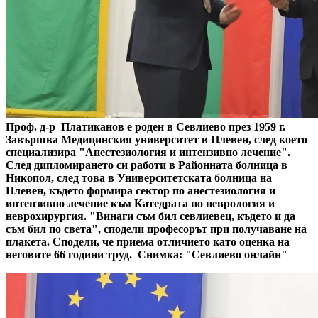
Проф. д-р Платиканов е роден в Севлиево през 1959 г.
Завършва Медицинския университет в Плевен, след което
специализира "Анестезиология и интензивно лечение".
След дипломирането си работи в Районната болница в
Никопол, след това в Университетската болница на
Плевен, където формира сектор по анестезиология и
интензивно лечение към Катедрата по неврология и
неврохирургия. "Винаги съм бил севлиевец, където и да
съм бил по света", сподели професорът при получаване на
плакета. Сподели, че приема отличието като оценка на
неговите 66 години труд.
Снимка: "Севлиево онлайн"