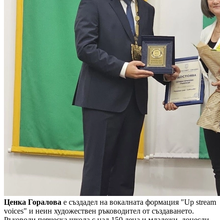
Ценка Горалова
е създадел на вокалната формация "Up stream
voices" и неин художествен ръководител от създаването.
Ръководи певческа школа с над 150 деца и младежи, донесли