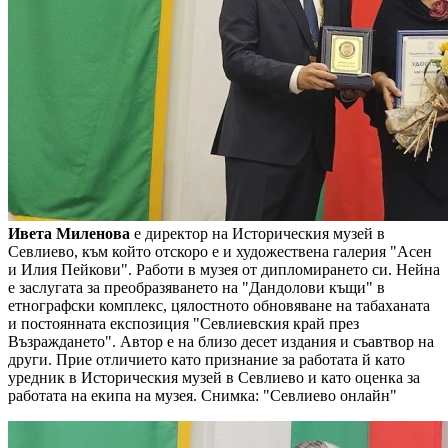
Ивета Миленова
е директор на Историческия музей в
Севлиево, към който отскоро е и художествена галерия "Асен
и Илия Пейкови". Работи в музея от дипломирането си. Нейна
е заслугата за преобразяването на "Дандолови къщи" в
етнографски комплекс, цялостното обновяване на табаханата
и постоянната експозиция "Севлиевския край през
Възраждането". Автор е на близо десет издания и съавтвор на
други. Прие отличието като признание за работата й като
уредник в Историческия музей в Севлиево и като оценка за
работата на екипа на музея.
Снимка: "Севлиево онлайн"