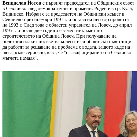
Венцислав Йотов
е първият председател на Общинския съвет
в Севлиево след демократичните промени. Роден е в гр. Кула,
Видинско. Избран е за председател на Общински ясъвет в
Севлиево през ноември 1991 г. и остава на него до пролетта
на 1993 г. След това е областен управител на Ловеч, до април
1995 г. и после две години е заместник-кмет по
строителството на Община Ловеч. При получаване на
почетния плакет посъветва колегите си общински съветници
да работят за решаване на проблема с водата, защото къде на
шега, къде сериозно, каза, че "с газифицирането на Севлиево
мъглата намаля".