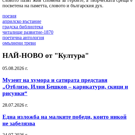
словото пазят жив спомена за героите, а творческата среща е
посветена на паметта, словото и българския дух.
поезия
априлско въстание
градска библиотека
читалище развитие-1870
поетична антология
омълнени треви
НАЙ-НОВО от "Култура"
05.08.2026 г.
Музеят на хумора и сатирата представя
„Отблизо. Илия Бешков – карикатури, скици и
рисунки“
28.07.2026 г.
Една изложба на малките победи, които никой
не забелязва
24.07.2026 г.