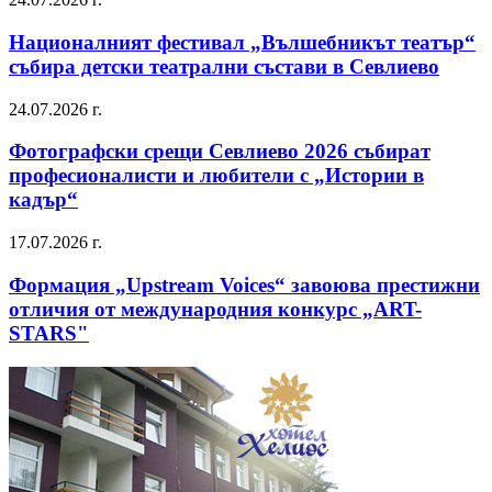
Националният фестивал „Вълшебникът театър“
събира детски театрални състави в Севлиево
24.07.2026 г.
Фотографски срещи Севлиево 2026 събират
професионалисти и любители с „Истории в
кадър“
17.07.2026 г.
Формация „Upstream Voices“ завоюва престижни
отличия от международния конкурс „ART-
STARS"