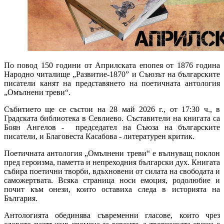
По повод 150 години от Априлската епопея от 1876 година
Народно читалище „Развитие-1870” и Съюзът на българските
писатели канят на представянето на поетичната антология
„Омълнени треви“.
Събитието ще се състои на 28 май 2026 г., от 17:30 ч., в
Градската библиотека в Севлиево. Съставители на книгата са
Боян Ангелов - председател на Съюза на българските
писатели, и Благовеста Касабова - литературен критик.
Поетичната антология „Омълнени треви“ е вълнуващ поклон
пред героизма, паметта и непреходния български дух. Книгата
събира поетични творби, вдъхновени от силата на свободата и
саможертвата. Всяка страница носи емоция, родолюбие и
почит към онези, които оставиха следа в историята на
България.
Антологията обединява съвременни гласове, които чрез