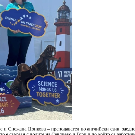
ие
и
Снежана
Цонкова
– преподавател по английски език,
заедн
то е свързан с водите на Севлиево и Гори и по който са работил