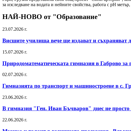
за изследване на водата и нейните свойства, работа с pH метър,
НАЙ-НОВО от "Образование"
23.07.2026 г.
Висшите училища вече ще издават и съхраняват д
15.07.2026 г.
Природоматематическата гимназия в Габрово за 
02.07.2026 г.
Гимназията по транспорт и машиностроене в с. Г
23.06.2026 г.
В гимназия "Ген. Иван Бъчваров" днес не просто
22.06.2026 г.