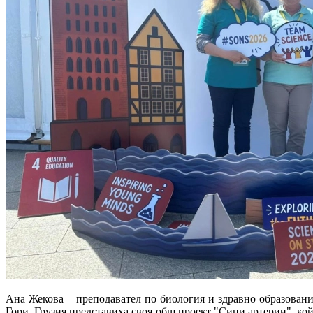
Ана
Жекова
– преподавател по биология и здравно образован
Гори, Грузия представиха своя общ проект "Сини артерии", кой