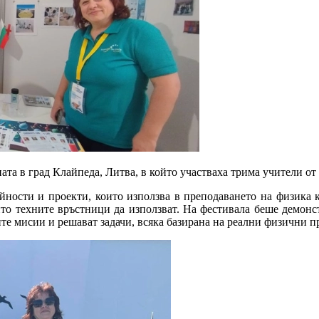
ната в град Клайпеда, Литва, в който участваха трима учители о
йности и проекти, които използва в преподаването на физика 
ито техните връстници да използват. На
фестивала
беше
демонс
те мисии и решават задачи, всяка базирана на реални физични 