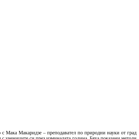
о с Мака Макаридзе
– преподавател по природни науки
от град
и с учениците си през изминалата година. Бяха показани методи