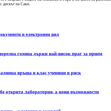
с
дискът на Саки
.
окументи в електронен вид
поредна година държи най-висок праг за прием
радница връща в клас ученици в риск
 бе открита лаборатория, а нови възможности