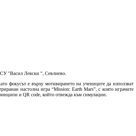
т СУ "Васил Левски ", Севлиево.
като
фокусът
е върху мотивирането на учениците да използват
триранан
настолна игра
“Mission: Earth Mars”, с която играчите
принципи и QR code, който отвежда към симулации.