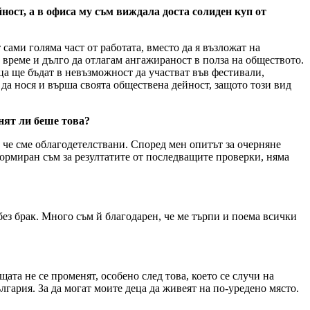
ост, а в офиса му съм виждала доста солиден куп от
сами голяма част от работата, вместо да я възложат на
 време и дълго да отлагам ангажираност в полза на обществото.
ца ще бъдат в невъзможност да участват във фестивали,
 да нося и върша своята обществена дейност, защото този вид
нят ли беше това?
 че сме облагодетелствани. Според мен опитът за очерняне
формиран съм за резултатите от последващите проверки, няма
без брак. Много съм й благодарен, че ме търпи и поема всички
щата не се променят, особено след това, което се случи на
лгария. За да могат моите деца да живеят на по-уредено място.