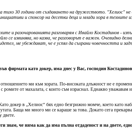
ха тихо 30 години от създаването на дружеството. "Хелиос" не
инициативи и спонсор на десетки деца и млади хора в техните и
пехите и разочарованията разговарям с Ивайло Костадинов - из
йло се извинява, но казва, че разговорът е важен. Очевидно де
свидетел, ме убеждават, че е успял да съхрани човечността и з
във фирмата като докер, има днес у Вас, господин Костадино
 е отношението ми към хората. По-високата длъжност не е промен
с ромите от махалата, с които съм израснал. Еднакво уважавам и
ато докер в „Хелиос“ бях едно безгрижно момче, което като наб
утата. Баща ми много ми се караше за това. Докато сега прекарва
у двете.
ги знам, че няма как да има пълна отдаденост и на двете, едно