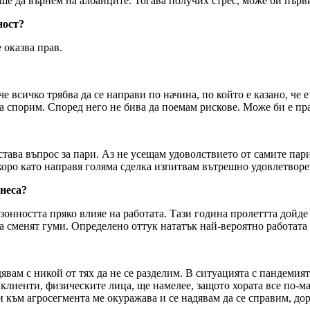
ваше да върнем на албанците. Тогава получих стрес, може би първ
ност?
 оказва прав.
е всичко трябва да се направи по начина, по който е казано, че 
а спорим. Според него не бива да поемам рискове. Може би е пра
 става въпрос за пари. Аз не усещам удоволствието от самите пари
оро като направя голяма сделка изпитвам вътрешно удовлетворен
неса?
онността пряко влияе на работата. Тази година пролеттта дойде
та сменят гуми. Определено оттук нататък най-вероятно работата
явам с никой от тях да не се разделим. В ситуацията с пандемията
клиенти, физическите лица, ще намелее, защото хората все по-м
и към агросегмента ме окуражава и се надявам да се справим, дор