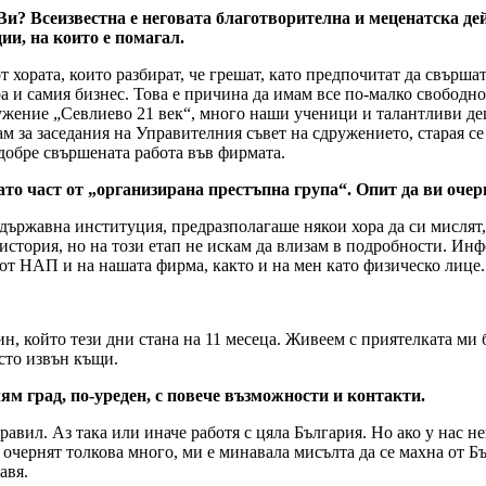
? Всеизвестна е неговата благотворителна и меценатска дейн
ии, на които е помагал.
 хората, които разбират, че грешат, като предпочитат да свършат 
а и самия бизнес. Това е причина да имам все по-малко свободно
дружение „Севлиево 21 век“, много наши ученици и талантливи де
м за заседания на Управителния съвет на сдружението, старая се
 добре свършената работа във фирмата.
то част от „организирана престъпна група“. Опит да ви очер
 държавна институция, предразполагаше някои хора да си мислят,
история, но на този етап не искам да влизам в подробности. Ин
 от НАП и на нашата фирма, както и на мен като физическо лице.
н, който тези дни стана на 11 месеца. Живеем с приятелката ми 
есто извън къщи.
лям град, по-уреден, с повече възможности и контакти.
авил. Аз така или иначе работя с цяла България. Но ако у нас не
 очернят толкова много, ми е минавала мисълта да се махна от Бъ
авя.