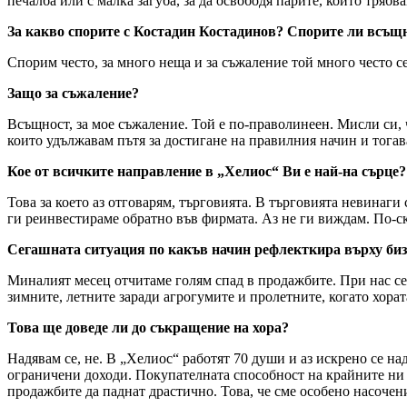
печалба или с малка загуба, за да освободя парите, които тряб
За какво спорите с Костадин Костадинов? Спорите ли всъщ
Спорим често, за много неща и за съжаление той много често се
Защо за съжаление?
Всъщност, за мое съжаление. Той е по-праволинеен. Мисли си, ч
които удължавам пътя за достигане на правилния начин и тогав
Кое от всичките направление в „Хелиос“ Ви е най-на сърце?
Това за което аз отговарям, търговията. В търговията невинаги
ги реинвестираме обратно във фирмата. Аз не ги виждам. По-ск
Сегашната ситуация по какъв начин рефлекткира върху биз
Миналият месец отчитаме голям спад в продажбите. При нас сез
зимните, летните заради агрогумите и пролетните, когато хора
Това ще доведе ли до съкращение на хора?
Надявам се, не. В „Хелиос“ работят 70 души и аз искрено се над
ограничени доходи. Покупателната способност на крайните ни 
продажбите да паднат драстично. Това, че сме особено насочен