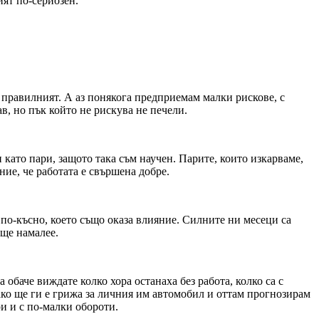
ият по-сериозен.
е правилният. А аз понякога предприемам малки рискове, с
в, но пък който не рискува не печели.
 като пари, защото така съм научен. Парите, които изкарваме,
ие, че работата е свършена добре.
 по-късно, което също оказа влияние. Силните ни месеци са
 ще намалее.
 обаче виждате колко хора останаха без работа, колко са с
ако ще ги е грижа за личния им автомобил и оттам прогнозирам
и и с по-малки обороти.