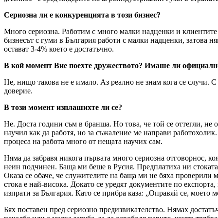
Сериозна ли е конкуренцията в този бизнес?
Много сериозна. Работим с много малки надценки и клиентите оча
бизнесът с гуми в България работи с малки надценки, затова ня
остават 3-4% което е достатъчно.
В кой момент Вие поехте дружеството? Имаше ли официалн
Не, нищо такова не е имало. Аз реално не знам кога се случи. 
доверие.
В този момент изплашихте ли се?
Не. Доста години съм в бранша. Но това, че той се оттегли, не 
научил как да работя, но за съжаление ме направи работохолик.
процеса на работа много от нещата научих сам.
Няма да забравя никога първата много сериозна отговорнос, ко
неин подчинен. Баща ми беше в Русия. Предплатиха ни стоката 
Оказа се обаче, че служителите на баща ми не бяха проверили м
стока е най-висока. Докато се уредят документите по експорта, 
изпрати за България. Като се прибра каза: „Оправяй се, моето м
Бях поставен пред сериозно предизвикателство. Нямах достатъч