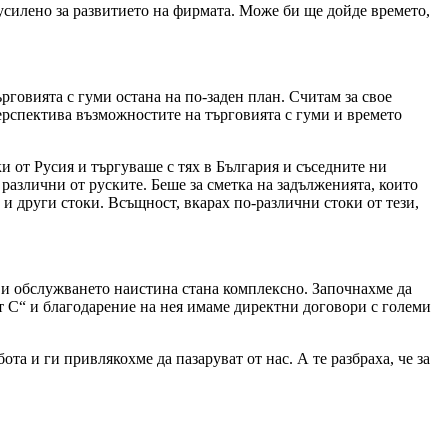
усилено за развитието на фирмата. Може би ще дойде времето,
рговията с гуми остана на по-заден план. Считам за свое
перспектива възможностите на търговията с гуми и времето
 от Русия и търгуваше с тях в България и съседните ни
различни от руските. Беше за сметка на задълженията, които
и други стоки. Всъщност, вкарах по-различни стоки от тези,
ка и обслужването наистина стана комплексно. Започнахме да
т С“ и благодарение на нея имаме директни договори с големи
та и ги привлякохме да пазаруват от нас. А те разбраха, че за