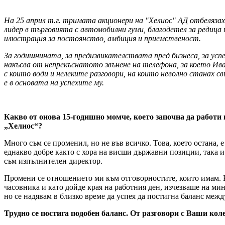
На 25 април т.г. тримата акционери на "Хелиос" АД отбеляза
лидер в търговията с автомобилни гуми, благодетел за редица 
илюстрация за постоянство, амбиция и приемственост.
За годишнината, за предизвикателствата пред бизнеса, за ус
накъсва от непрекъснатото звънене на телефона, за което Ива
с които води и нелеките разговори, на които неволно станах 
е в основата на успехите му.
Какво от онова 15-годишно момче, което започна да работи 
„Хелиос“?
Много съм се променил, но не във всичко. Това, което остана,
еднакво добре както с хора на висши държавни позиции, така и 
съм изпълнителен директор.
Промени се отношението ми към отговорностите, които имам. К
часовника и като дойде края на работния ден, изчезваше на мин
но се надявам в близко време да успея да постигна баланс межд
Трудно се постига подобен баланс. От разговори с Ваши коле