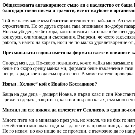
Обществената ангажираност също ли е наследство от баща Ви
благодарствени писма и грамоти, все от клубове и организац
Той ме насочваше към благотворителност от най-рано. Аз съм от
служителите. Но от друга страна така опознавам по-добре пазар
Но съм убеден, че без хора, които помагат като нас в бизнесс
конкурси, олимпиади и състезания. Въпреки, че често закъснява
работа, в името на хората, носи не по-малко удовлетворение от
През миналата година името на фирмата влезе в новините ка
Според мен, да. По-скоро позицията, която майка ми заемаше в
беше по-скоро срещу майка ми, фирмата беше въвлечена в тази 
нещо, заради което да съм притеснен. В момента тече проверка
Извън „Хелиос“ кой е Ивайло Костадинов?
Баща на две деца – дъщеря Йоана, в първи клас и син Константи
грижи за децата, защото аз, както и по-рано казах, съм много ч
Мислил ли сте някога да излезете от Севлиево, в един по-го
Много пъти ми е минавало през ума, но мисля, че не бих го напр
семейството миналата година – да не си направил нищо, а да те
Не го искам, но ако нищо не се промени, е възможно да го напр