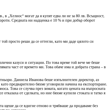
., в „Хелиос“ могат да я купят едва ли не за 80 лв. Всъщност,
бороти. Средната ни надценка е 10 % и при добър оборот
 той просто реши да се оттегли, като ми даде цялото си
различни казуси и ситуации. По това време той вече ме беше
ямата част от времето ми. Това обаче има и добрата страна – в
артньори. Даниела Иванова беше изпълнителен директор, аз
, като предварително бяхме уговорили начина на експортиране.
носа. Това се случва през зимата, когато цената на въпросната
е отказаха от сделката, но ние бяхме купили стоката и татко я
ата щеше да се вдигне отново и трябваше да продаваме без