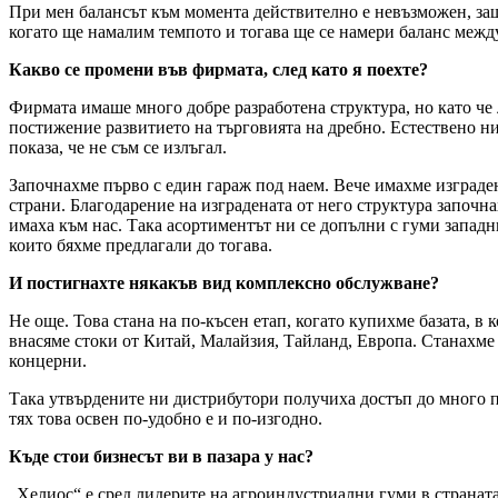
При мен балансът към момента действително е невъзможен, защо
когато ще намалим темпото и тогава ще се намери баланс между 
Какво се промени във фирмата, след като я поехте?
Фирмата имаше много добре разработена структура, но като че л
постижение развитието на търговията на дребно. Естествено ни
показа, че не съм се излъгал.
Започнахме първо с един гараж под наем. Вече имахме изграден
страни. Благодарение на изградената от него структура започн
имаха към нас. Така асортиментът ни се допълни с гуми западн
които бяхме предлагали до тогава.
И постигнахте някакъв вид комплексно обслужване?
Не още. Това стана на по-късен етап, когато купихме базата, 
внасяме стоки от Китай, Малайзия, Тайланд, Европа. Станахме
концерни.
Така утвърдените ни дистрибутори получиха достъп до много пов
тях това освен по-удобно е и по-изгодно.
Къде стои бизнесът ви в пазара у нас?
„Хелиос“ е сред лидерите на агроиндустриални гуми в страната