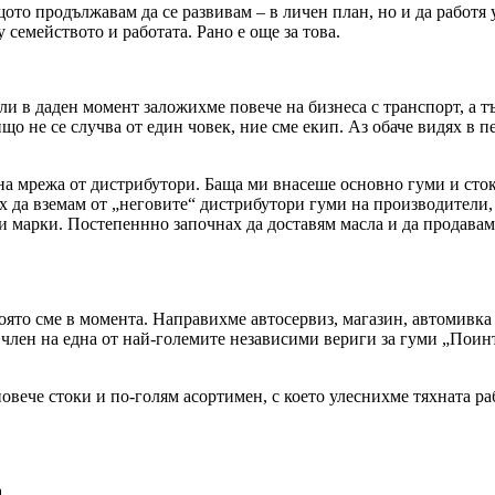
то продължавам да се развивам – в личен план, но и да работя 
семейството и работата. Рано е още за това.
и в даден момент заложихме повече на бизнеса с транспорт, а тъ
що не се случва от един човек, ние сме екип. Аз обаче видях в 
а мрежа от дистрибутори. Баща ми внасеше основно гуми и стоки
ах да вземам от „неговите“ дистрибутори гуми на производители, 
и марки. Постепеннно започнах да доставям масла и да продавам 
в която сме в момента. Направихме автосервиз, магазин, автомив
 член на една от най-големите независими вериги за гуми „Поин
ече стоки и по-голям асортимен, с което улеснихме тяхната рабо
.