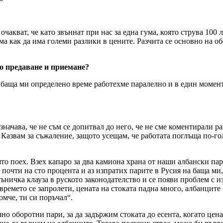
кват, че като звъннат при нас за една гума, която струва 100 лв
ма как да има големи разлики в цените. Разчита се основно на о
о предаване и приемане?
С баща ми определено време работехме паралелно и в един момент
означава, че не съм се допитвал до него, че не сме коментирали 
 Казвам за съжаление, защото усещам, че работата поглъща по-гол
ято поех. Взех капаро за два камиона храна от наши албански п
почти на сто процента и аз изпратих парите в Русия на баща ми
ъничка клауза в руското законодателство и се появи проблем с из
времето се запролети, цената на стоката падна много, албанците с
омче, ти си поръчал“.
но оборотни пари, за да задържим стоката до есента, когато цен