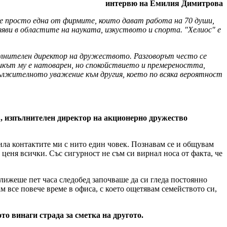
интервю на Емилия Димитрова
 е просто една от фирмите, които дават работа на 70 души,
зяви в областите на науката, изкуството и спорта. "Хелиос" е
пълнителен директор на дружеството. Разговорът често се
лникът му е натоварен, но спокойствието и премереността,
адължителното уважение към другия, което по всяка вероятност
в, изпълнителен директор на акционерно дружество
ила контактите ми с нито един човек. Познавам се и общувам
 ценя всички. Със сигурност не съм си вирнал носа от факта, че
лижеше пет часа следобед започваше да си гледа постоянно
м все повече време в офиса, с което ощетявам семейството си,
то винаги страда за сметка на другото.