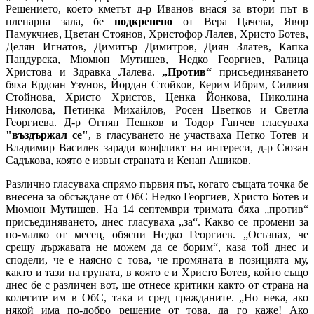
Решението, което кметът д-р Иванов внася за втори път в
пленарна зала, бе
подкрепено
от Вера Цачева, Явор
Памукчиев, Цветан Стоянов, Христофор Лалев, Христо Ботев,
Делян Игнатов, Димитър Димитров, Диян Златев, Капка
Пандурска, Мюмюн Мутишев, Недко Георгиев, Ралица
Христова и Здравка Лалева.
„Против“
присъединяването
бяха Ердоан Узунов, Йордан Стойков, Керим Ибрям, Силвия
Стойнова, Христо Христов, Ценка Йонкова, Николина
Николова, Петинка Михайлов, Росен Цветков и Светла
Георгиева. Д-р Огнян Пешков и Тодор Ганчев гласуваха
"въздържал се"
, в гласуването не участваха Петко Тотев и
Владимир Василев заради конфликт на интереси, д-р Сюзан
Садъкова, която е извън страната и Кенан Ашиков.
Различно гласуваха спрямо първия път, когато същата точка бе
внесена за обсъждане от ОбС Недко Георгиев, Христо Ботев и
Мюмюн Мутишев. На 14 септември тримата бяха „против“
присъединяването, днес гласуваха „за“. Какво се промени за
по-малко от месец, обясни Недко Георгиев. „Осъзнах, че
срещу държавата не можем да се борим“, каза той днес и
сподели, че е наясно с това, че промяната в позицията му,
както и тази на групата, в която е и Христо Ботев, който също
днес бе с различен вот, ще отнесе критики както от страна на
колегите им в ОбС, така и сред гражданите. „Но нека, ако
някой има по-добро решение от това, да го каже! Ако