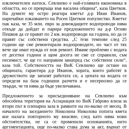
изключителен натиск. Севлиево е най-голямата икономика в
областта, но се превръща във васална община“, каза Цветков.
На думите му остро реагира кметът д-р Иван Иванов,
наричайки изказването на Росен Цветков популистко. Кметът
пак каза, че 35 млн. евро за довеждащите водопроводи няма
откъде да дойдат и парира предложението на д-р Огнян
Пешков да се правят по 2 км. водопроводи на година, но да се
правят със собствени средства. „С тези темпове след 25
години ще сме ремонтирали водопроводите, но част от тях
вече ще имат нужда от нов ремонт. Имаме проблеми с водата
от десетки години и щом досега не сме се справили, съм
песимист, че ще го направим занапред със собствени сили“,
каза той. Собствеността на ВиК Севлиево ще остане на
общината, гарантира д-р Иванов, хората, които работят в
дружеството ще запазят работата си, а цената на водата се
определя на база годишни разчети и е несериозно да се
твърди, че тя няма да бъде увеличавана.
Предложението за присъединяване на Севлиево към
обособена територия на Асоциация по ВиК Габрово влиза за
втори път в пленарна зала в рамките на по-малко от месец. В
началото на заседанието Николина Николова попита кмета
кое налага повторното му внасяне, след като няма нови
обстоятелства, не са се променили основанията, нито
аргументацията, още по-малко става дума за акт, върнат от