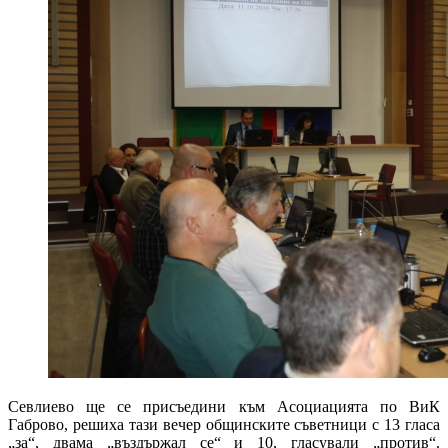
Севлиево ще се присъедини към Асоциацията по ВиК
Габрово, решиха тази вечер общинските съветници с 13 гласа
„за“, двама „въздържал се“ и 10, гласували „против“.