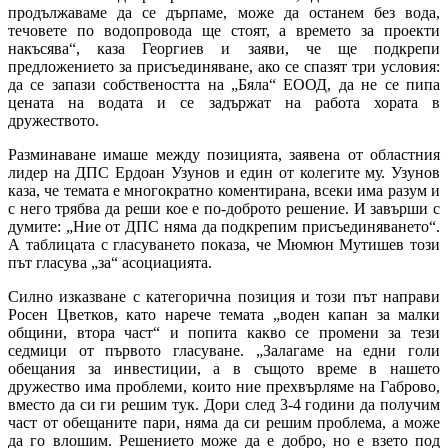
продължаваме да се дърпаме, може да останем без вода,
течовете по водопровода ще стоят, а времето за проекти
накъсява“, каза Георгиев и заяви, че ще подкрепи
предложението за присъединяване, ако се спазят три условия:
да се запази собствеността на „Бяла“ ЕООД, да не се пипа
цената на водата и се задържат на работа хората в
дружеството.
Разминаване имаше между позицията, заявена от областния
лидер на ДПС Ердоан Узунов и един от колегите му. Узунов
каза, че темата е многократно коментирана, всеки има разум и
с него трябва да реши кое е по-доброто решение. И завърши с
думите: „Ние от ДПС няма да подкрепим присъединяването“.
А таблицата с гласуването показа, че Мюмюн Мутишев този
път гласува „за“ асоциацията.
Силно изказване с категорична позиция и този път направи
Росен Цветков, като нарече темата „воден капан за малки
общини, втора част“ и попита какво се промени за тези
седмици от първото гласуване. „Залагаме на едни голи
обещания за инвестиции, а в същото време в нашето
дружество има проблеми, които ние прехвърляме на Габрово,
вместо да си ги решим тук. Дори след 3-4 години да получим
част от обещаните пари, няма да си решим проблема, а може
да го влошим. Решението може да е добро, но е взето под