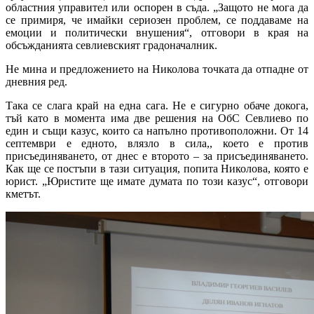
областния управител или оспорен в съда. „Защото не мога да
се примиря, че имайки сериозен проблем, се поддаваме на
емоции и политически внушения“, отговори в края на
обсъжданията севлиевският градоначалник.
Не мина и предложението на Николова точката да отпадне от
дневния ред.
Така се слага край на една сага. Не е сигурно обаче докога,
тъй като в момента има две решения на ОбС Севлиево по
един и същи казус, които са напълно противоположни. От 14
септември е едното, влязло в сила,, което е против
присъединяването, от днес е второто – за присъединяването.
Как ще се постъпи в тази ситуация, попита Николова, която е
юрист. „Юристите ще имате думата по този казус“, отговори
кметът.