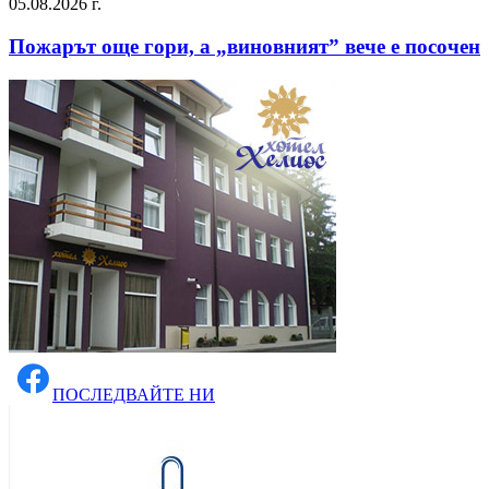
05.08.2026 г.
Пожарът още гори, а „виновният” вече е посочен
ПОСЛЕДВАЙТЕ НИ