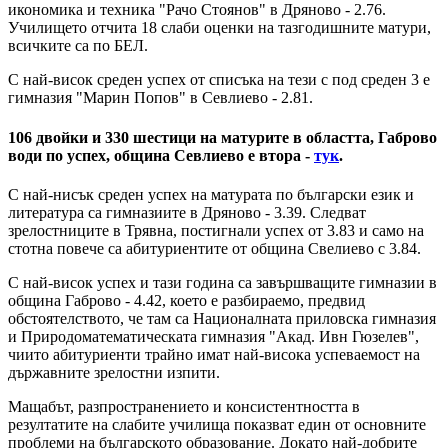
икономика и техника "Рачо Стоянов" в Дряново - 2.76.
Училището отчита 18 слаби оценки на тазгодишните матури,
всичките са по БЕЛ.
С най-висок среден успех от списъка на тези с под среден 3 е
гимназия "Марин Попов" в Севлиево - 2.81.
106 двойки и 330 шестици на матурите в областта, Габрово
води по успех, община Севлиево е втора -
тук
.
С най-нисък среден успех на матурата по български език и
литература са гимназиите в Дряново - 3.39. Следват
зрелостниците в Трявна, постигнали успех от 3.83 и само на
стотна повече са абитуриентите от община Свелиево с 3.84.
С най-висок успех и тази година са завършващите гимназии в
община Габрово - 4.42, което е разбираемо, предвид
обстоятелството, че там са Националната приловска гимназия
и Природоматематическата гимназия "Акад. Ивн Гюзелев",
чиито абитуриенти трайно имат най-висока успеваемост на
държавните зрелостни изпити.
Мащабът, разпространението и консистентността в
резултатите на слабите училища показват един от основните
проблеми на българското образование. Докато най-добрите