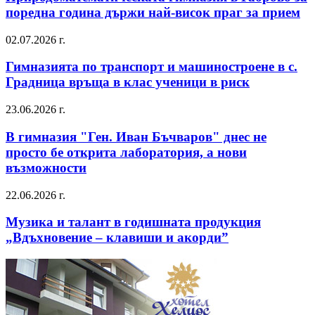
поредна година държи най-висок праг за прием
02.07.2026 г.
Гимназията по транспорт и машиностроене в с.
Градница връща в клас ученици в риск
23.06.2026 г.
В гимназия "Ген. Иван Бъчваров" днес не
просто бе открита лаборатория, а нови
възможности
22.06.2026 г.
Музика и талант в годишната продукция
„Вдъхновение – клавиши и акорди”