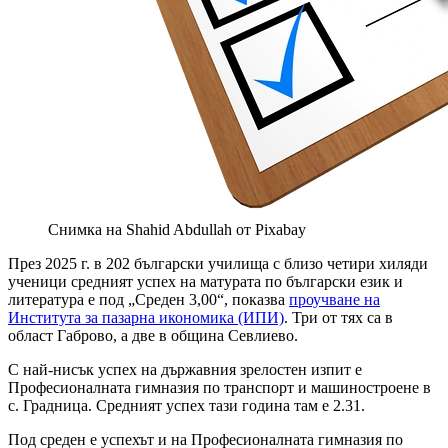
Снимка на Shahid Abdullah от Pixabay
През 2025 г. в 202 български училища с близо четири хиляди
ученици средният успех на матурата по български език и
литература е под „Среден 3,00“, показва
проучване на
Института за пазарна икономика (ИПИ)
. Три от тях са в
област Габрово, а две в община Севлиево.
С най-нисък успех на държавния зрелостен изпит е
Професионалната гимназия по транспорт и машиностроене в
с. Градница. Средният успех тази година там е 2.31.
Под среден е успехът и на Професионалната гимназия по