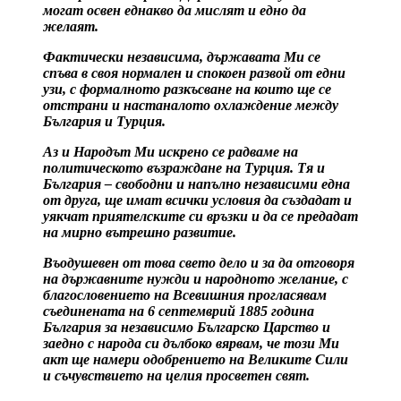
могат освен еднакво да мислят и едно да
желаят.
Фактически независима, държавата Ми се
спъва в своя нормален и спокоен развой от едни
узи, с формалното разкъсване на които ще се
отстрани и настаналото охлаждение между
България и Турция.
Аз и Народът Ми искрено се радваме на
политическото възраждане на Турция. Тя и
България – свободни и напълно независими една
от друга, ще имат всички условия да създадат и
уякчат приятелските си връзки и да се предадат
на мирно вътрешно развитие.
Въодушевен от това свето дело и за да отговоря
на държавните нужди и народното желание, с
благословението на Всевишния прогласявам
съединената на 6 септемврий 1885 година
България за независимо Българско Царство и
заедно с народа си дълбоко вярвам, че този Ми
акт ще намери одобрението на Великите Сили
и съчувствието на целия просветен свят.