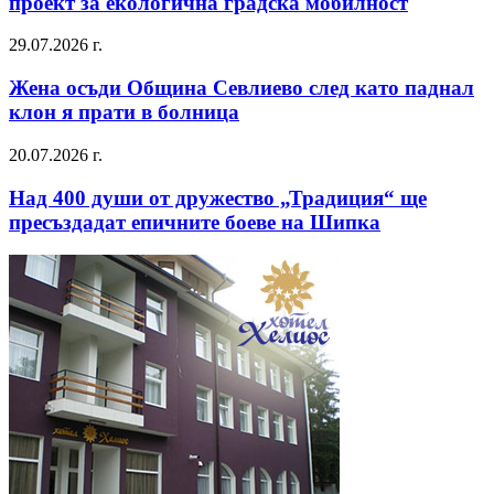
проект за екологична градска мобилност
29.07.2026 г.
Жена осъди Община Севлиево след като паднал
клон я прати в болница
20.07.2026 г.
Над 400 души от дружество „Традиция“ ще
пресъздадат епичните боеве на Шипка