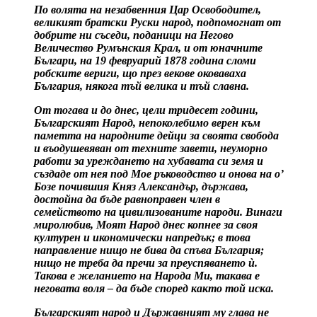
По волята на незабвенния Цар Освободител,
великият братски Руски народ, подпомогнат от
добрите ни съседи, поданици на Негово
Величество Румънския Крал, и от юначните
Българи, на 19 февруарий 1878 година сломи
робските вериги, що през векове оковаваха
България, някога тъй велика и тъй славна.
От тогава и до днес, цели тридесет години,
Българският Народ, непоколебимо верен към
паметта на народните дейци за своята свобода
и въодушевяван от техните завети, неуморно
работи за уреждането на хубавата си земя и
създаде от нея под Мое ръководство и онова на о’
Бозе почившия Княз Александър, държава,
достойна да бъде равноправен член в
семейството на цивилизованите народи. Винаги
миролюбив, Моят Народ днес копнее за своя
културен и икономически напредък; в това
направление нищо не бива да спъва България;
нищо не треба да пречи за преуспяването ѝ.
Такова е желанието на Народа Ми, такава е
неговата воля – да бъде според както той иска.
Българският народ и Държавният му глава не