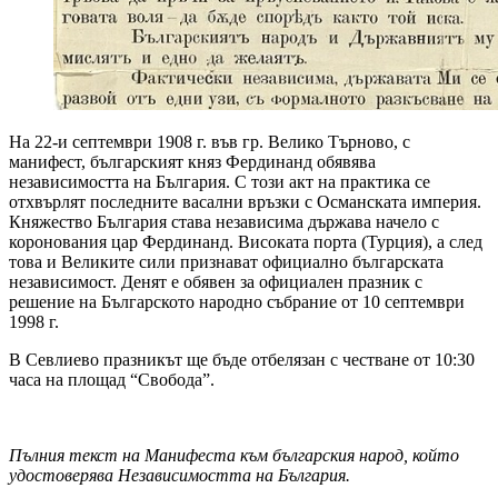
На 22-и септември 1908 г. във гр. Велико Търново, с
манифест, българският княз Фердинанд обявява
независимостта на България. С този акт на практика се
отхвърлят последните васални връзки с Османската империя.
Княжество България става независима държава начело с
коронования цар Фердинанд. Високата порта (Турция), а след
това и Великите сили признават официално българската
независимост. Денят е обявен за официален празник с
решение на Българското народно събрание от 10 септември
1998 г.
В Севлиево празникът ще бъде отбелязан с честване от 10:30
часа на площад “Свобода”.
Пълния текст на Манифеста към българския народ, който
удостоверява Независимостта на България.