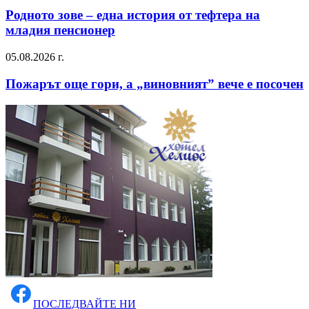
Родното зове – една история от тефтера на
младия пенсионер
05.08.2026 г.
Пожарът още гори, а „виновният” вече е посочен
ПОСЛЕДВАЙТЕ НИ