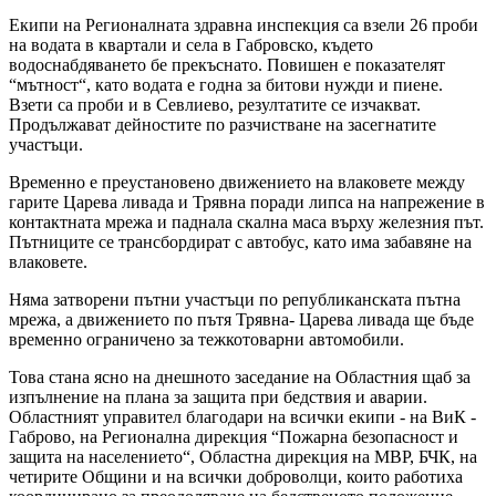
Екипи на Регионалната здравна инспекция са взели 26 проби
на водата в квартали и села в Габровско, където
водоснабдяването бе прекъснато. Повишен е показателят
“мътност“, като водата е годна за битови нужди и пиене.
Взети са проби и в Севлиево, резултатите се изчакват.
Продължават дейностите по разчистване на засегнатите
участъци.
Временно е преустановено движението на влаковете между
гарите Царева ливада и Трявна поради липса на напрежение в
контактната мрежа и паднала скална маса върху железния път.
Пътниците се трансбордират с автобус, като има забавяне на
влаковете.
Няма затворени пътни участъци по републиканската пътна
мрежа, а движението по пътя Трявна- Царева ливада ще бъде
временно ограничено за тежкотоварни автомобили.
Това стана ясно на днешното заседание на Областния щаб за
изпълнение на плана за защита при бедствия и аварии.
Областният управител благодари на всички екипи - на ВиК -
Габрово, на Регионална дирекция “Пожарна безопасност и
защита на населението“, Областна дирекция на МВР, БЧК, на
четирите Общини и на всички доброволци, които работиха