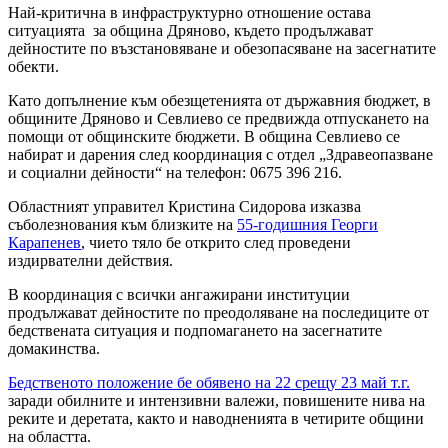
Най-критична в инфраструктурно отношение остава
ситуацията за община Дряново, където продължават
дейностите по възстановяване и обезопасяване на засегнатите
обекти.
Като допълнение към обезщетенията от държавния бюджет, в
общините Дряново и Севлиево се предвижда отпускането на
помощи от общинските бюджети. В община Севлиево се
набират и дарения след координация с отдел „Здравеопазване
и социални дейности“ на телефон: 0675 396 216.
Областният управител Кристина Сидорова изказва
съболезнования към близките на
55-годишния Георги
Карапенев
, чието тяло бе открито след проведени
издирвателни действия.
В координация с всички ангажирани институции
продължават дейностите по преодоляване на последиците от
бедствената ситуация и подпомагането на засегнатите
домакинства.
Бедственото положение бе обявено на 22 срещу 23 май т.г.
заради обилните и интензивни валежи, повишените нива на
реките и деретата, както и наводненията в четирите общини
на областта.