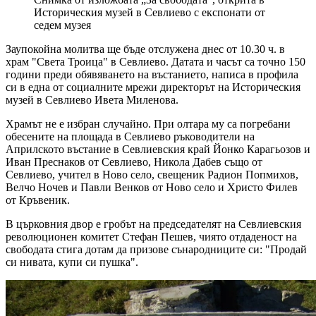
Историческия музей в Севлиево с експонати от
седем музея
Заупокойна молитва ще бъде отслужена днес от 10.30 ч. в
храм "Света Троица" в Севлиево. Датата и часът са точно 150
години преди обявяването на въстанието, написа в профила
си в една от социалните мрежи директорът на Историческия
музей в Севлиево Ивета Миленова.
Храмът не е избран случайно. При олтара му са погребани
обесените на площада в Севлиево ръководители на
Априлското въстание в Севлиевския край Йонко Карагьозов и
Иван Преснаков от Севлиево, Никола Дабев също от
Севлиево, учител в Ново село, свещеник Радион Попмихов,
Велчо Ночев и Павли Венков от Ново село и Христо Филев
от Кръвеник.
В църковния двор е гробът на председателят на Севлиевския
революционен комитет Стефан Пешев, чиято отдаденост на
свободата стига дотам да призове сънародниците си: "Продай
си нивата, купи си пушка".