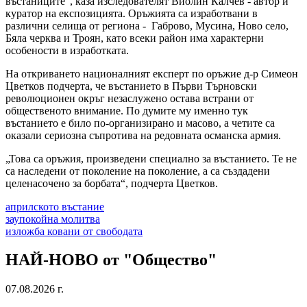
въстаниците“, каза изследователят Виолин Калчев - автор и
куратор на експозицията. Оръжията са изработвани в
различни селища от региона - Габрово, Мусина, Ново село,
Бяла черква и Троян, като всеки район има характерни
особености в изработката.
На откриването националният експерт по оръжие д-р Симеон
Цветков подчерта, че въстанието в Първи Търновски
революционен окръг незаслужено остава встрани от
общественото внимание. По думите му именно тук
въстанието е било по-организирано и масово, а четите са
оказали сериозна съпротива на редовната османска армия.
„Това са оръжия, произведени специално за въстанието. Те не
са наследени от поколение на поколение, а са създадени
целенасочено за борбата“, подчерта Цветков.
априлското въстание
заупокойна молитва
изложба ковани от свободата
НАЙ-НОВО от "Общество"
07.08.2026 г.