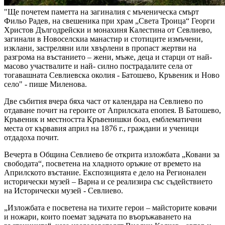
"Ще почетем паметта на загиналия с мъченическа смърт
Фильо Радев, на свешеника при храм „Света Троица“ Георги
Христов Дългодрейски и монахиня Калестина от Севлиево,
загинали в Новоселскиа манастир и стотиците измъчени,
изклани, застреляни или хвърлени в пропаст жертви на
разгрома на въстанието – жени, мъже, деца и старци от най-
масово участвалите и най- силно пострадалите села от
тогавашната Севлиевска околия - Батошево, Кръвеник и Ново
село" - пише Миленова.
Две събития вчера бяха част от календара на Севлиево по
отдаване почит на героите от Априлската епопея. В Батошево,
Кръвеник и местността Кръвенишки боаз, емблематични
места от кървавия април на 1876 г., граждани и ученици
отдадоха почит.
Вечерта в Община Севлиево бе открита изложбата „Ковани за
свободата“, посветена на хладното оръжие от времето на
Априлското въстание. Експозицията е дело на Регионален
исторически музей – Варна и се реализира със съдействието
на Исторически музей - Севлиево.
„Изложбата е посветена на тихите герои – майсторите ковачи
и ножари, които поемат задачата по въоръжаването на