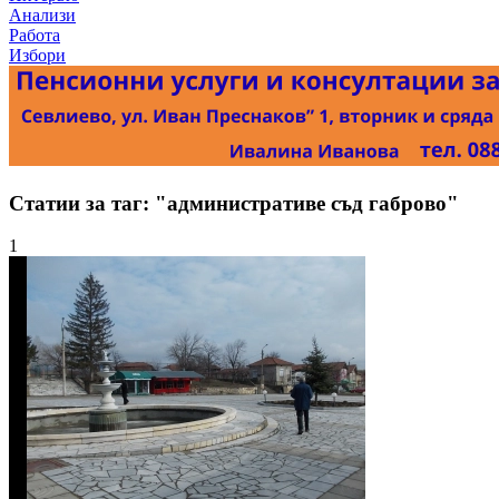
Анализи
Работа
Избори
Статии за таг: "административе съд габрово"
1