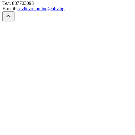
Тел. 887703098
E-mail:
sevlievo_online@abv.bg