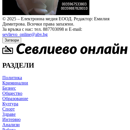
© 2025 – Електронна медия ЕООД.
Редактор: Емилия
Димитрова.
Всички права запазени.
За връзка с нас: тел. 887703098 и E-mail:
sevlievo_online@abv.bg
Затвори
РАЗДЕЛИ
Политика
Криминални
Бизнес
Общество
Образование
Култура
Спорт
Здраве
Интервю
Анализи
Работа