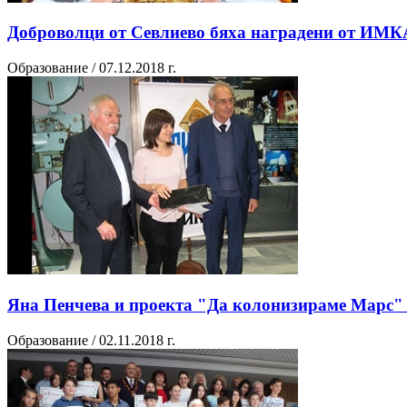
Доброволци от Севлиево бяха наградени от ИМК
Образование / 07.12.2018 г.
Яна Пенчева и проекта "Да колонизираме Марс"
Образование / 02.11.2018 г.