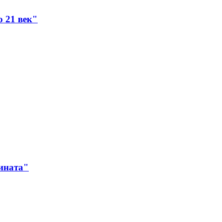
 21 век"
дината"