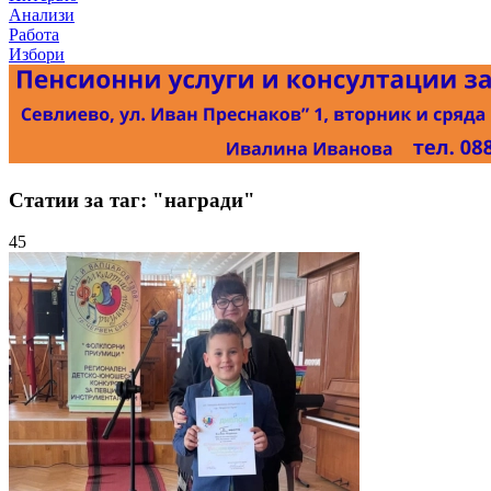
Анализи
Работа
Избори
Статии за таг: "награди"
45