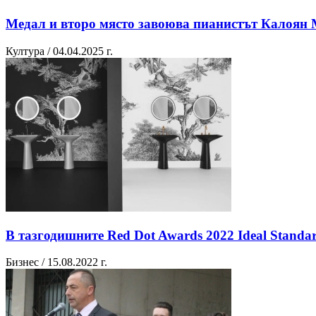
Медал и второ място завоюва пианистът Калоян
Култура / 04.04.2025 г.
В тазгодишните Red Dot Awards 2022 Ideal Standa
Бизнес / 15.08.2022 г.