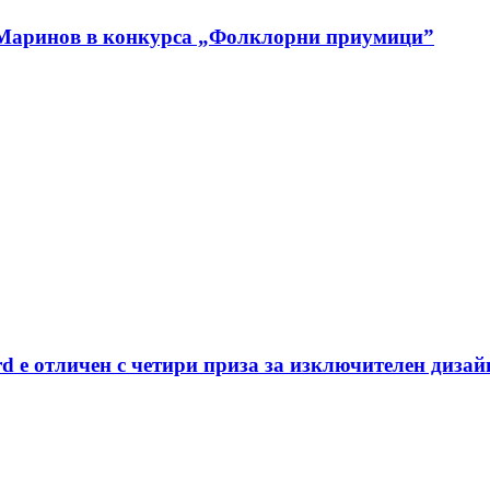
 Маринов в конкурса „Фолклорни приумици”
rd е отличен с четири приза за изключителен дизай