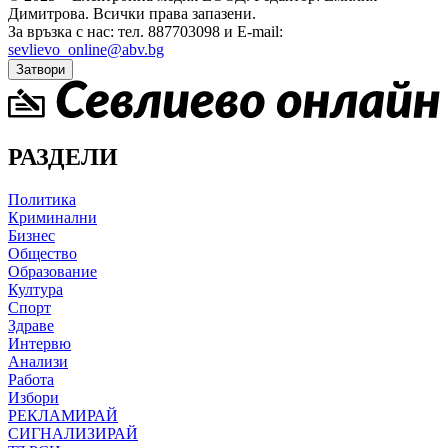
Димитрова.
Всички права запазени.
За връзка с нас: тел. 887703098 и E-mail:
sevlievo_online@abv.bg
Затвори
РАЗДЕЛИ
Политика
Криминални
Бизнес
Общество
Образование
Култура
Спорт
Здраве
Интервю
Анализи
Работа
Избори
РЕКЛАМИРАЙ
СИГНАЛИЗИРАЙ