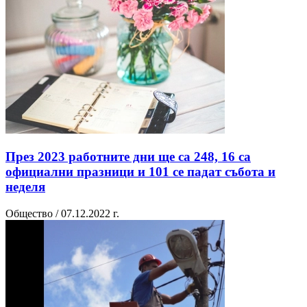
През 2023 работните дни ще са 248, 16 са
официални празници и 101 се падат събота и
неделя
Общество / 07.12.2022 г.