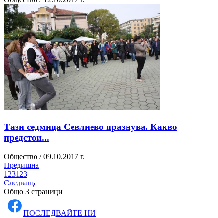
Тази седмица Севлиево празнува. Какво
предстои...
Общество / 09.10.2017 г.
Предишна
1
2
3
1
2
3
Следваща
Общо 3 страници
ПОСЛЕДВАЙТЕ НИ