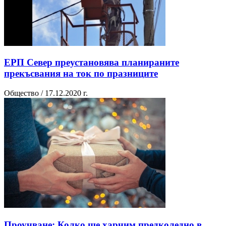
ЕРП Север преустановява планираните
прекъсвания на ток по празниците
Общество / 17.12.2020 г.
Проучване: Колко ще харчим предколедно в