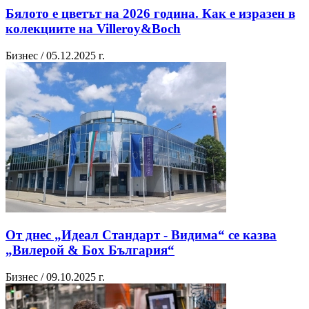
Бялото е цветът на 2026 година. Как е изразен в
колекциите на Villeroy&Boch
Бизнес / 05.12.2025 г.
От днес „Идеал Стандарт - Видима“ се казва
„Вилерой & Бох България“
Бизнес / 09.10.2025 г.