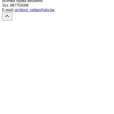
Всички права запазени
Тел. 887703098
E-mail:
sevlievo_online@abv.bg