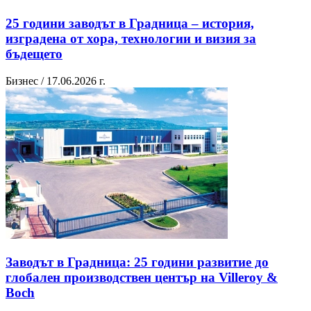
25 години заводът в Градница – история,
изградена от хора, технологии и визия за
бъдещето
Бизнес / 17.06.2026 г.
Заводът в Градница: 25 години развитие до
глобален производствен център на Villeroy &
Boch