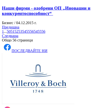
Наши фирми - одобрени ОП „Иновации и
конкурентоспособност“
Бизнес / 04.12.2015 г.
Предишна
1
...
50
51
52
53
54
55
56
54
55
56
Следваща
Общо 56 страници
ПОСЛЕДВАЙТЕ НИ