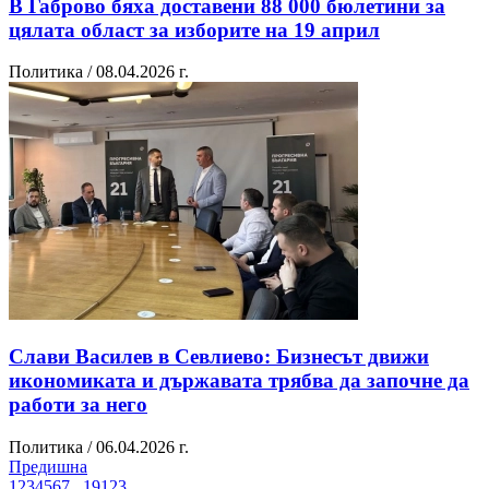
В Габрово бяха доставени 88 000 бюлетини за
цялата област за изборите на 19 април
Политика / 08.04.2026 г.
Слави Василев в Севлиево: Бизнесът движи
икономиката и държавата трябва да започне да
работи за него
Политика / 06.04.2026 г.
Предишна
1
2
3
4
5
6
7
...
19
1
2
3