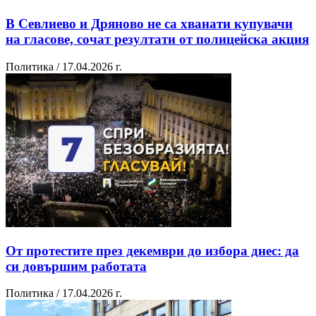
В Севлиево и Дряново не са хванати купувачи
на гласове, сочат резултати от полицейска акция
Политика / 17.04.2026 г.
От протестите през декември до избора днес: да
си довършим работата
Политика / 17.04.2026 г.