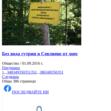
Без вода сутрин в Севлиево от днес
Общество / 01.09.2016 г.
Предишна
1
...
348
349
350
351
352
...
386
349
350
351
Следваща
Общо 386 страници
ПОСЛЕДВАЙТЕ НИ