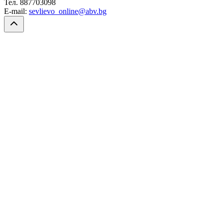
Тел. 887703098
E-mail:
sevlievo_online@abv.bg