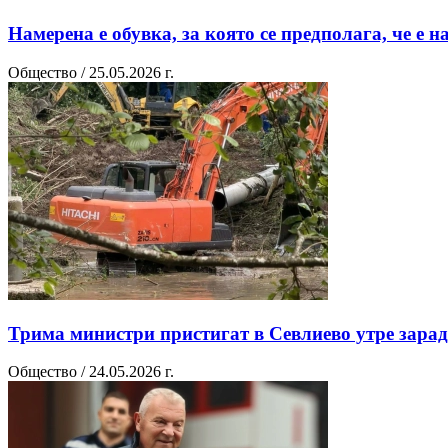
Намерена е обувка, за която се предполага, че е 
Общество / 25.05.2026 г.
Трима министри пристигат в Севлиево утре зарад
Общество / 24.05.2026 г.