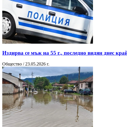
Издирва се мъж на 55 г., последно видян днес кра
Общество / 23.05.2026 г.