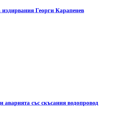
на издирвания Георги Карапенев
и аварията със скъсания водопровод