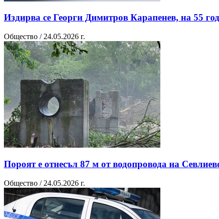
Издирва се Георги Димитров Карапенев, на 55 го
Общество / 24.05.2026 г.
Пороят е отнесъл 87 м от водопровода на Севлиево
Общество / 24.05.2026 г.