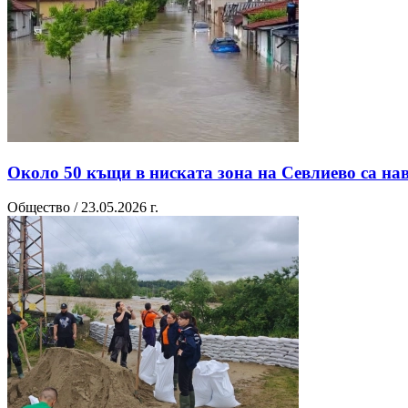
Около 50 къщи в ниската зона на Севлиево са на
Общество / 23.05.2026 г.