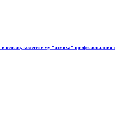
в пенсия, колегите му "измиха" професионалния п