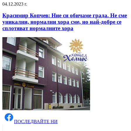
04.12.2023 г.
Красимир Копчев: Ние си обичаме града. Не сме
уникални, нормални хора сме, но най-добре се
сплотяват нормалните хора
ПОСЛЕДВАЙТЕ НИ