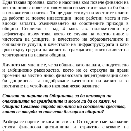
Една такава промяна, която е насочена към повече финанси на
местно ниво с повече правомощия на местните власти би била
в положителна насока.
Тя ще даде стимул на местните власти
да работят за повече инвестиции, нови работни места и по-
високи заплати. Увеличаването на собствените приходи в
община Севлиево с над 4 млн. лв. положително ще
рефлектира върху това, което се случва на местно ниво: в
чистотата на улиците, в качеството на образователните и
социалните услуги, в качеството на инфраструктурата и като
цяло върху средата на живот на гражданите, които живеят на
територията на нашата община.
Личното ми мнение е, че за община като нашата, с подготвено
и амбициозно ръководство, което не се страхува да прави
промени на местно ниво, финансовата децентрализация само
би допринесла за подобряване качеството на живот и за
постигане на устойчиво икономическо развитие.
Стигат ли парите на Общината, за да отговори на
очакванията на гражданите и може ли да се каже, че
Община Севлиево страда от липса на собствени средства,
както се твърди за повечето български общини?
Разбира се парите никога не стигат. От години сме наложили
строга финансова дисциплина и стриктно спазване на