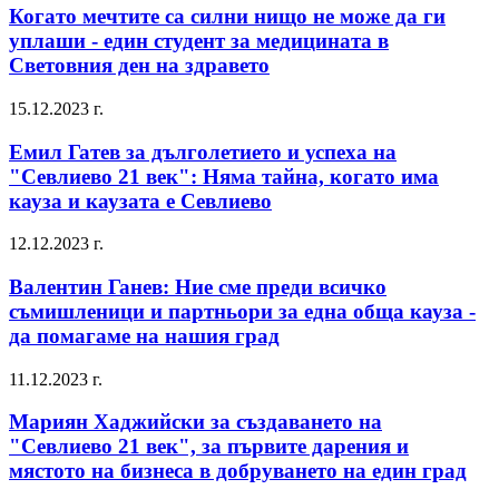
Когато мечтите са силни нищо не може да ги
уплаши - един студент за медицината в
Световния ден на здравето
15.12.2023 г.
Емил Гатев за дълголетието и успеха на
"Севлиево 21 век": Няма тайна, когато има
кауза и каузата е Севлиево
12.12.2023 г.
Валентин Ганев: Ние сме преди всичко
съмишленици и партньори за една обща кауза -
да помагаме на нашия град
11.12.2023 г.
Мариян Хаджийски за създаването на
"Севлиево 21 век", за първите дарения и
мястото на бизнеса в добруването на един град