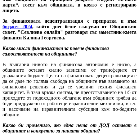
карта“, тоест към общината, в която е регистрирано
лицето.
За финансовата децентрализация с препратка и към
бюджет 2024
, който днес беше гласуван от Общинския
съвет, "Севлиево онлайн" разговаря със заместник-кмета
финанси Калина Георгиева.
Какво мисли финансистът за повече финансова
самостоятелност на общините?
В България нивото на финансова автономия е ниско, а
общините остават силно зависими от трансферите от
държавния бюджет. Целта на финансовата децентрализация е
да се даде по голяма свобода на общините във вземането на
финансови решения и да се увеличи техния фискален
капацитет. В тази връзка смятам, че преотстъпването на 1/5 от
приходите от подоходното облагане към общините трябва да
бъде придружено от работещи изравнителни механизми, в т.ч.
и насочване на изравнителната субсидия към по-бедните
общини.
Какво би променило, ако една пета от ДОД остават в
общините и конкретно за нашата община?