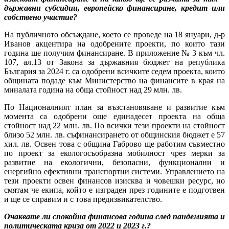
държавни субсидии, европейско финансиране, кредит или
собствено участие?
На публичното обсъждане, което се проведе на 18 януари, д-р
Иванов акцентира на одобрените проекти, по които тази
година ще получим финансиране. В приложение № 3 към чл.
107, ал.13 от Закона за държавния бюджет на република
България за 2024 г. са одобрени всичките седем проекта, които
общината подаде към Министерство на финансите в края на
миналата година на обща стойност над 29 млн. лв.
По Националният план за възстановяване и развитие към
момента са одобрени още единадесет проекта на обща
стойност над 22 млн. лв. По всички тези проекти на стойност
близо 52 млн. лв. съфинансирането от общинския бюджет е 57
хил. лв. Освен това с община Габрово ще работим съвместно
по проект за екологосъобразна мобилност чрез мерки за
развитие на екологични, безопасни, функционални и
енергийно ефективни транспортни системи. Управлението на
тези проекти освен финансов изисква и човешки ресурс, но
смятам че екипа, който е изграден през годините е подготвен
и ще се справим и с това предизвикателство.
Очаквате ли спокойна финансова година след пандемията и
политическата криза от 2022 и 2023 г.?