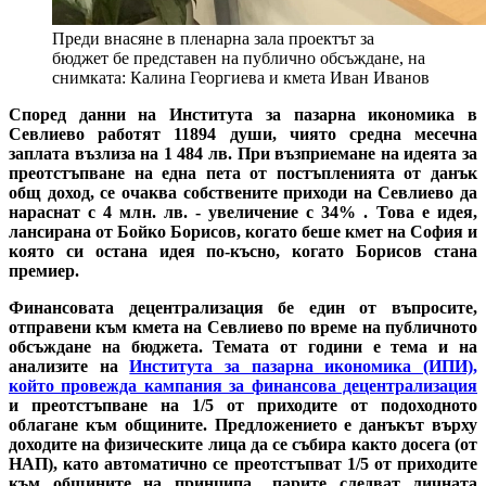
Преди внасяне в пленарна зала проектът за
бюджет бе представен на публично обсъждане, на
снимката: Калина Георгиева и кмета Иван Иванов
Според данни на Института за пазарна икономика в
Севлиево работят 11894 души, чиято средна месечна
заплата възлиза на 1 484 лв. При възприемане на идеята за
преотстъпване на една пета от постъпленията от данък
общ доход, се очаква собствените приходи на Севлиево да
нараснат с 4 млн. лв. - увеличение с 34% . Това е идея,
лансирана от Бойко Борисов, когато беше кмет на София и
която си остана идея по-късно, когато Борисов стана
премиер.
Финансовата децентрализация бе един от въпросите,
отправени към кмета на Севлиево по време на публичното
обсъждане на бюджета. Темата от години е тема и на
анализите на
Института за пазарна икономика (ИПИ),
който провежда кампания за финансова децентрализация
и преотстъпване на 1/5 от приходите от подоходното
облагане към общините. Предложението е данъкът върху
доходите на физическите лица да се събира както досега (от
НАП), като автоматично се преотстъпват 1/5 от приходите
към общините на принципа „парите следват личната