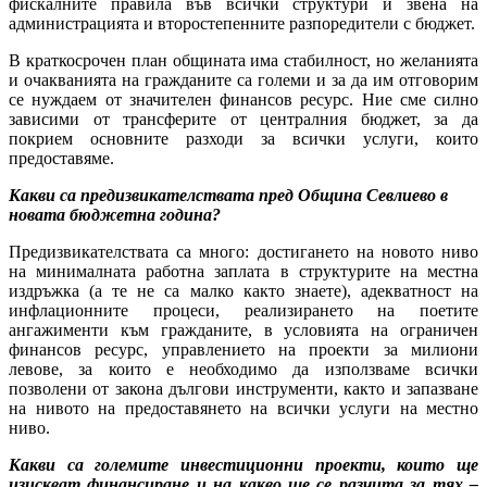
фискалните правила във всички структури и звена на
администрацията и второстепенните разпоредители с бюджет.
В краткосрочен план общината има стабилност, но желанията
и очакванията на гражданите са големи и за да им отговорим
се нуждаем от значителен финансов ресурс. Ние сме силно
зависими от трансферите от централния бюджет, за да
покрием основните разходи за всички услуги, които
предоставяме.
Какви са предизвикателствата пред Община Севлиево в
новата бюджетна година?
Предизвикателствата са много: достигането на новото ниво
на минималната работна заплата в структурите на местна
издръжка
(
а те не са малко както знаете
)
, адекватност на
инфлационните процеси, реализирането на поетите
ангажименти към гражданите, в условията на ограничен
финансов ресурс, управлението на проекти за милиони
левове, за които е необходимо да използваме всички
позволени от закона дългови инструменти, както и запазване
на нивото на предоставянето на всички услуги на местно
ниво.
Какви са големите инвестиционни проекти, които ще
изискват финансиране и на какво ще се разчита за тях –