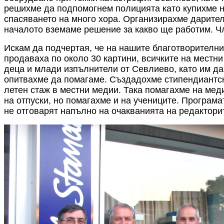
р
ешихме да подпомогнем полицията
като
купихме н
спасяването на много хора.
Организирахме дарителс
началото вземаме решение за какво ще работим. Чл
Искам да подчертая, че на нашите благотворителни
продаваха по около 30 картини, всичките на местн
деца и млади изпълнители от Севлиево, като им дав
опитвахме да помагаме. Създадохме стипендиантск
летен стаж в местни медии. Така помагахме на мед
на отпуски, но помагахме и на учениците. Програма
не отговарят напълно на очакванията на редактори