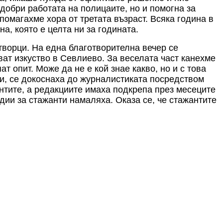
подобри работата на
полицаите
, но и
помогна
за
омагахме хора от третата възраст. Всяка година в
, която е целта ни за годината.
творци. На една благотворителна вечер се
ват изкуство в Севлиево. За веселата част канехме
 опит. Може да не е кой знае какво, но и с това
и, се докоснаха до журналистиката посредством
нтите, а редакциите имаха подкрепа през месеците
дии за стажанти намаляха. Оказа се, че стажантите