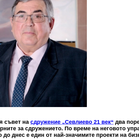
я съвет на
сдружение „Севлиево 21 век“
два поре
орните за сдружението. По време на неговото упр
то до днес е един от най-значимите проекти на би