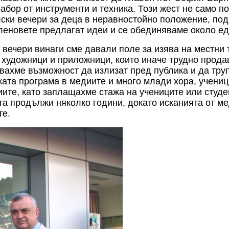
абор от инструменти и техника. Този жест не само 
ки вечери за деца в неравностойно положение, подп
еновете предлагат идеи и се обединяваме около една
 вечери винаги сме давали поле за изява на местни 
и художници и приложници, които иначе трудно прода
ахме възможност да излизат пред публика и да трупат
ата програма в медиите и много млади хора, учениц
иите, като заплащахме стажа на учениците или студе
та продължи няколко години, докато исканията от ме
те.