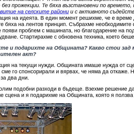
 без прожекции. Те бяха възстановени по времето
витие на селските райони
и с активното съдействи
ация на идеята. В един момент решихме, че е време
е бяха на лентов принцип. Събрахме необходимите
е появи проблем с машината, но благодарение на п
дване. Стартирахме с обновена техника, което
беш
ихте и подарихте на Общината?
Какво стои зад
рителен акт?
кция на текущи нужди. Общината имаше нужда от сце
сме го спонсорирали и вярвах, че няма да откаже. Н
 за два дни.
олим подобни разходи в бъдеще. Взехме решение да 
ме сцена
и я подарихме на Общината,
която я ползва