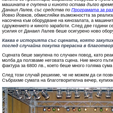
машината е счупена и киното остава дълго време
Данаил Лалев, със средства по
Програмата за раз
Йовко Йовков
, обмисляйки възможността за реализ
насочена към
оборудване на кинозалата,
а
машинит
сдружението и киното заработи.
След две години с
усилия от Данаил Лалев беше о
сигур
ено
ново обору
Каква е историята
със сцената, която закуп
поглед
случайна покупка прерасна в благотво
Сцената беше закупена по случаен повод, като реа
молба да ползваме неговата сцена. Ние много пъти 
фактура за 6800 лв., което беше много голяма сума
След този случай решихме, че не можем да си позв
Събрахме сума
та на
благотворителна вечер,
купих