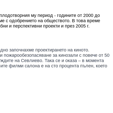
плодотворния му период - годините от 2000 до
хме с одобрението на обществото. В това време
ни и перспективни проекти и през 2005 г.
едно
започнахме проектирането на киното.
 и пожарообезопасяване за кинозали с повече от 50
уждите на Севлиево.
Така се и оказа – в мом
ента
овите филми салона
е
на
сто процента пълен,
което