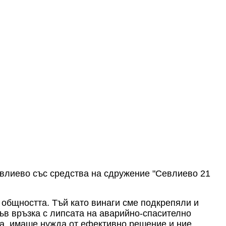
евлиево със средства на сдружение "Севлиево 21
 общността. Тъй като винаги сме подкрепяли и
във връзка с липсата на аварийно-спасително
на, имаше нужда от ефективно решение и ние