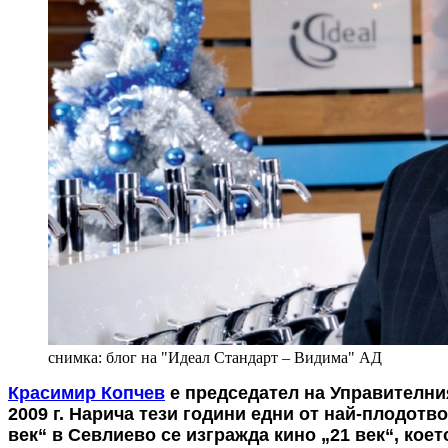
снимка: блог на "Идеал Стандарт – Видима" АД
Красимир Копчев
е председател на Управителни
2009 г. Нарича тези години едни от най-плодотв
век“ в Севлиево се изгражда кино „21 век“, кое