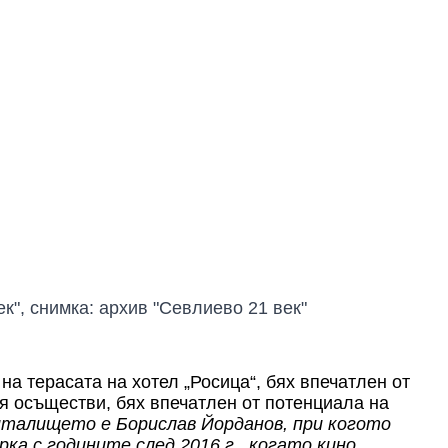
ек", снимка: архив "Севлиево 21 век"
 на терасата
на хотел „Росица“
, бях впечатлен от
 я осъществи, бях впечатлен от потенциала
на
италището е Борислав Йорданов, при когото
рка с годините след 2016 г., когато кино