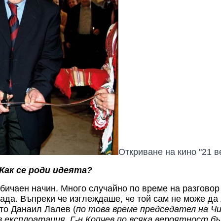
Откриване на кино "21 в
Как се роди идеята?
обичаен начин.
Много случайно
по време на разговор
рада.
Въпреки че изглеждаше, че той сам не може да
то Данаил Лалев (
по това време председател на Ч
в експлоатация. Г-н Копчев по всяка вероятност бъ