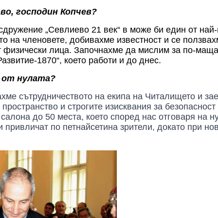
о, господин Копчев?
сдружение „Севлиево 21 век“ в може би един от най-
ето на членовете, добивахме известност и се ползва
 физически лица. Започнахме да мислим за по-мащаб
азвитие-1870“, което работи и до днес.
, от нулата?
ахме
сътрудничеството на екипа на Читалището
и за
пространство и строгите изисквания за безопасност
 салона до 50 места,
което според нас
отговаря на н
и привличат по петнайсетина зрители, докато при н