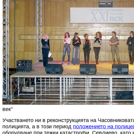
век"
Участването ни в реконструкцията на Часовниковат
полицията, а в този период
положението на полице
оборудване при тежки катастрофи. Севлиево, като