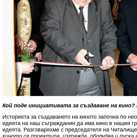
Кой поде инициативата за създаване на кино? 
Историята за създаването на киното започна по не
идеята на
наш
съгражданин да има кино в нашия
г
идеята
. Разговаряхме с председателя на Читалище
киното се проектира, изгражда, оборудва и пуска 