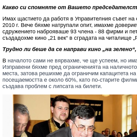
Какво си спомняте от Вашето председателств
Имах щастието да работя в Управителния съвет на 
2010 г. Вече бяхме натрупали опит, имахме довери
сдружението наброяваше 93 члена - 88 фирми и пет
създадохме кино „21 век“ в сградата на читалище „Р
Трудно ли беше да се направи кино „на зелено“
В
началото
сами не вярвахме, че ще успеем
, но
им
Изправени
бяхме
пред ограниченията на наличното 
места,
затова
решихме да ограничим капацитета на
посещаемостта е около 60%, като по-старите филм
създава проблем
с липсата на билети.