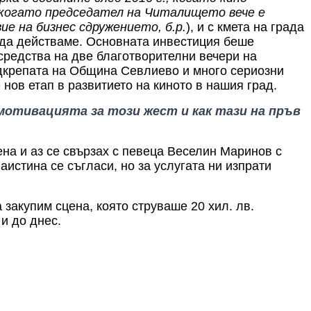
, когато председател на Читалището вече е
е на бизнес сдружението, б.р.
), и с кмета на града
 да действаме.
Основната
инвестиция
беше
 средства
на
две благотворителни вечери
на
одкрепата на Община Севлиево
и много сериозни
е
нов
етап в развитието на киното в нашия град.
мотивацията за този жест и как
тази
на пръв
на и аз се свързах с певеца Веселин Маринов с
аистина се съгласи, но за услугата ни изпрати
закупим сцена, която струваше 20 хил. лв.
 и до днес.