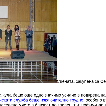
Сцената, закупена за С
а кула беше още едно значимо усилие в подкрепа на
йската служба беше изключително трудно
, особено 
 населено място в близост до главен път София-Вар