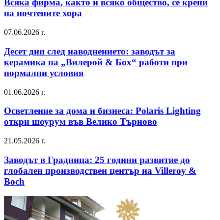
Всяка фирма, както и всяко общество, се крепи
на почтените хора
07.06.2026 г.
Десет дни след наводнението: заводът за
керамика на „Вилерой & Бох“ работи при
нормални условия
01.06.2026 г.
Осветление за дома и бизнеса: Polaris Lighting
откри шоурум във Велико Търново
21.05.2026 г.
Заводът в Градница: 25 години развитие до
глобален производствен център на Villeroy &
Boch