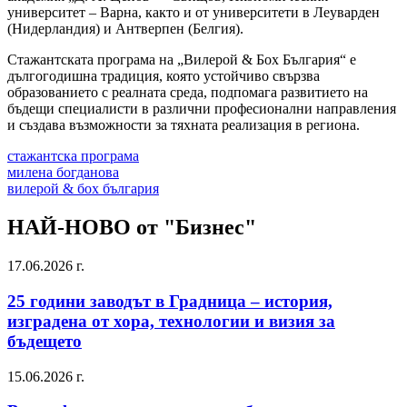
университет – Варна, както и от университети в Леуварден
(Нидерландия) и Антверпен (Белгия).
Стажантската програма на „Вилерой & Бох България“ е
дългогодишна традиция, която устойчиво свързва
образованието с реалната среда, подпомага развитието на
бъдещи специалисти в различни професионални направления
и създава възможности за тяхната реализация в региона.
стажантска програма
милена богданова
вилерой & бох българия
НАЙ-НОВО от "Бизнес"
17.06.2026 г.
25 години заводът в Градница – история,
изградена от хора, технологии и визия за
бъдещето
15.06.2026 г.