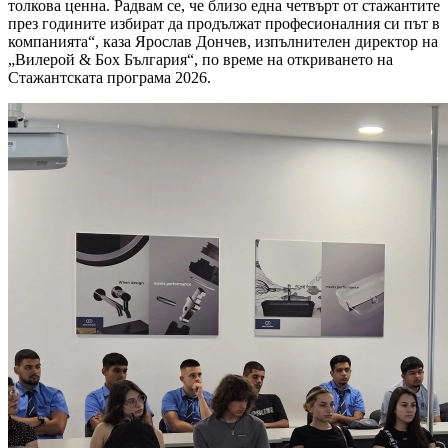
толкова ценна. Радвам се, че близо една четвърт от стажантите
през годините избират да продължат професионалния си път в
компанията“, каза Ярослав Дончев, изпълнителен директор на
„Вилерой & Бох България“, по време на откриването на
Стажантската програма 2026.