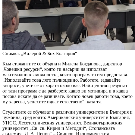
Снимка: „Вилерой & Бох България“
Към стажантите се обърна и Милена Богданова, директор
„Човешки ресурси“, която ги насърчи да използват
максимално възможността, която програмата им предоставя.
„Използвайте това лято пълноценно. Работете, задавайте
въпроси, учете се от хората около вас. Най-ценният резултат
от тази програма е да разберете какво ви мотивира и в каква
посока искате да се развивате. Когато човек работи това, което
му харесва, успехите идват естествено“, каза тя.
Студентите се обучават в различни университети в България и
чужбина, сред които: Американския университет в България,
УНСС, Лесотехническия университет, Великотърновския
университет „Св. св. Кирил и Методий“, Стопанската
академия „Д. А. Ценов“ – Свищов, Икономическия