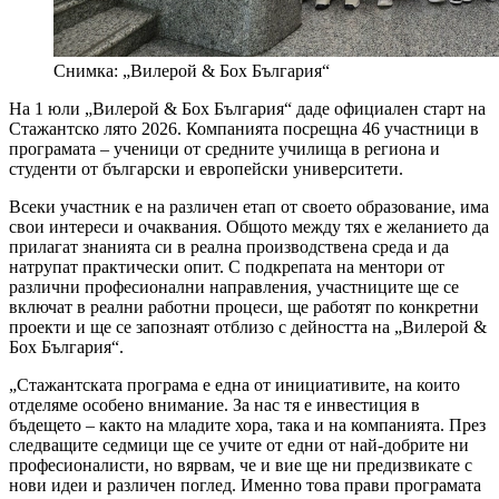
Снимка: „Вилерой & Бох България“
На 1 юли „Вилерой & Бох България“ даде официален старт на
Стажантско лято 2026. Компанията посрещна 46 участници в
програмата – ученици от средните училища в региона и
студенти от български и европейски университети.
Всеки участник е на различен етап от своето образование, има
свои интереси и очаквания. Общото между тях е желанието да
прилагат знанията си в реална производствена среда и да
натрупат практически опит. С подкрепата на ментори от
различни професионални направления, участниците ще се
включат в реални работни процеси, ще работят по конкретни
проекти и ще се запознаят отблизо с дейността на „Вилерой &
Бох България“.
„Стажантската програма е една от инициативите, на които
отделяме особено внимание. За нас тя е инвестиция в
бъдещето – както на младите хора, така и на компанията. През
следващите седмици ще се учите от едни от най-добрите ни
професионалисти, но вярвам, че и вие ще ни предизвикате с
нови идеи и различен поглед. Именно това прави програмата