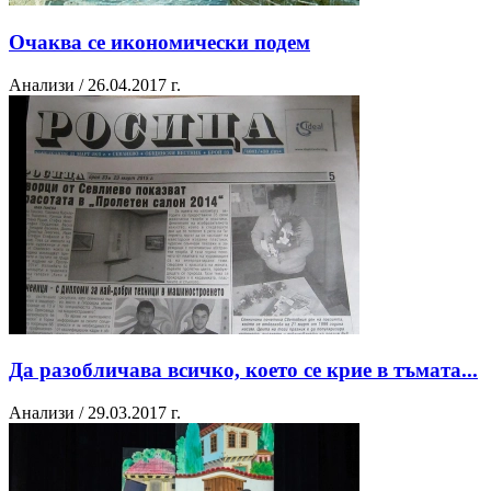
Очаква се икономически подем
Анализи / 26.04.2017 г.
Да разобличава всичко, което се крие в тъмата...
Анализи / 29.03.2017 г.