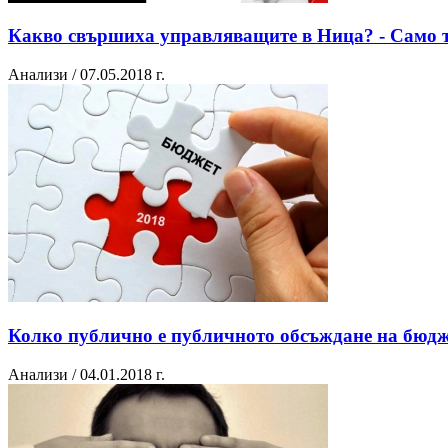
Какво свършиха управляващите в Ница? - Само т
Анализи / 07.05.2018 г.
Колко публично е публичното обсъждане на бюд
Анализи / 04.01.2018 г.