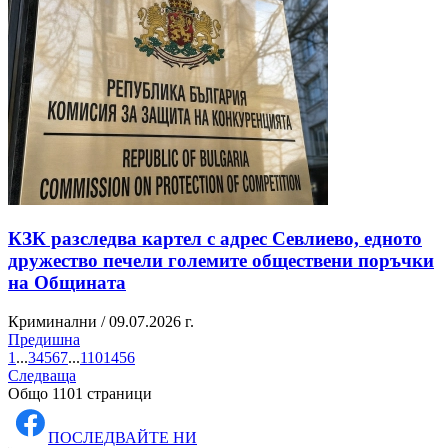
КЗК разследва картел с адрес Севлиево, едното
дружество печели големите обществени поръчки
на Общината
Криминални / 09.07.2026 г.
Предишна
1
...
3
4
5
6
7
...
1101
4
5
6
Следваща
Общо 1101 страници
ПОСЛЕДВАЙТЕ НИ