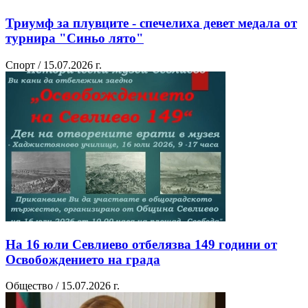
Триумф за плувците - спечелиха девет медала от
турнира "Синьо лято"
Спорт / 15.07.2026 г.
На 16 юли Севлиево отбелязва 149 години от
Освобождението на града
Общество / 15.07.2026 г.