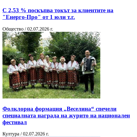
С 2,53 % поскъпва токът за клиентите на
"Енерго-Про" от 1 юли т.г.
Общество / 02.07.2026 г.
Фолклорна формация „Веселина“ спечели
специалната награда на журито на национален
фестивал
Култура / 02.07.2026 г.