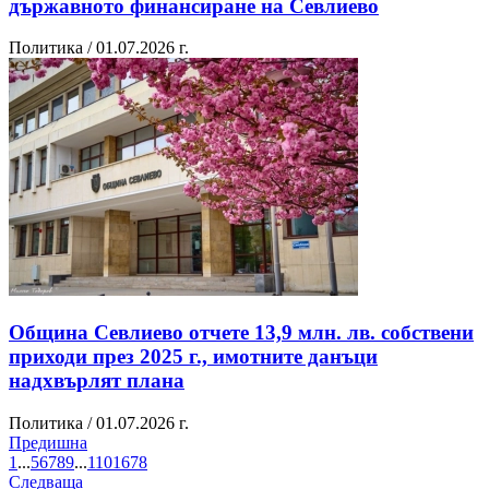
държавното финансиране на Севлиево
Политика / 01.07.2026 г.
Община Севлиево отчете 13,9 млн. лв. собствени
приходи през 2025 г., имотните данъци
надхвърлят плана
Политика / 01.07.2026 г.
Предишна
1
...
5
6
7
8
9
...
1101
6
7
8
Следваща