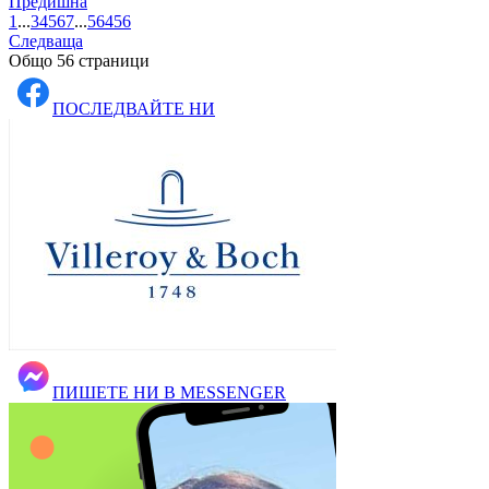
Предишна
1
...
3
4
5
6
7
...
56
4
5
6
Следваща
Общо 56 страници
ПОСЛЕДВАЙТЕ НИ
ПИШЕТЕ НИ В MESSENGER