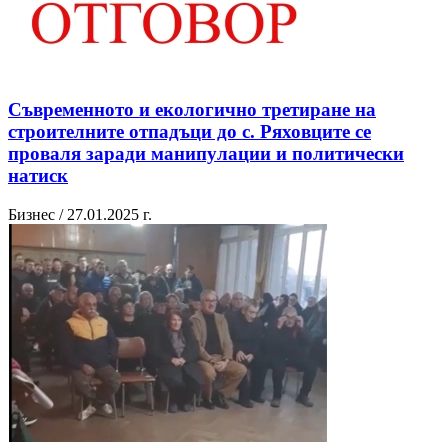
Съвременното и екологично третиране на
строителните отпадъци до с. Ряховците се
проваля заради манипулации и политически
натиск
Бизнес / 27.01.2025 г.