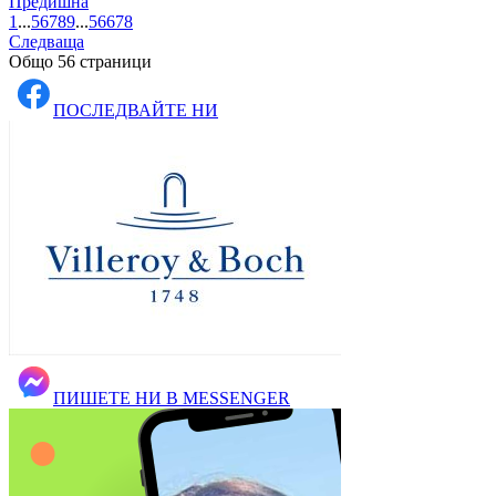
Предишна
1
...
5
6
7
8
9
...
56
6
7
8
Следваща
Общо 56 страници
ПОСЛЕДВАЙТЕ НИ
ПИШЕТЕ НИ В MESSENGER