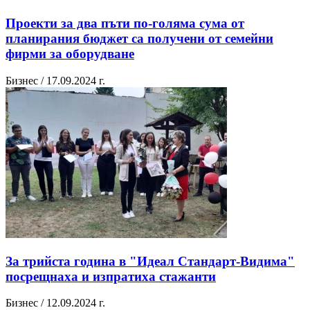
Проекти за два пъти по-голяма сума от
планирания бюджет са получени от семейни
фирми за оборудване
Бизнес / 17.09.2024 г.
За трийста година в "Идеал Стандарт-Видима"
посрещнаха и изпратиха стажанти
Бизнес / 12.09.2024 г.